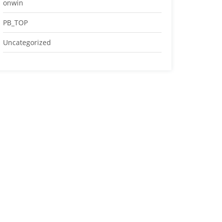
onwin
PB_TOP
Uncategorized