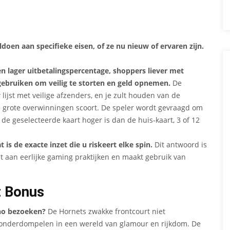
g
oen aan specifieke eisen, of ze nu nieuw of ervaren zijn.
n lager uitbetalingspercentage, shoppers liever met
gebruiken om veilig te storten en geld opnemen.
De
lijst met veilige afzenders, en je zult houden van de
e grote overwinningen scoort. De speler wordt gevraagd om
de geselecteerde kaart hoger is dan de huis-kaart, 3 of 12
 is de exacte inzet die u riskeert elke spin.
Dit antwoord is
et aan eerlijke gaming praktijken en maakt gebruik van
t Bonus
ino bezoeken?
De Hornets zwakke frontcourt niet
 onderdompelen in een wereld van glamour en rijkdom. De