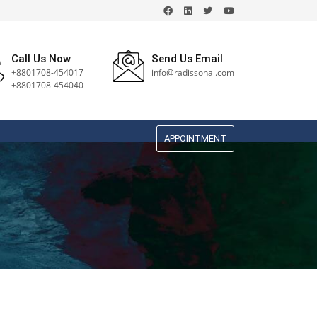
Call Us Now
Send Us Email
+8801708-454017
info@radissonal.com
+8801708-454040
APPOINTMENT