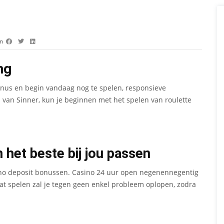
n
ng
onus en begin vandaag nog te spelen, responsieve
 van Sinner, kun je beginnen met het spelen van roulette
 het beste bij jou passen
ve no deposit bonussen. Casino 24 uur open negenennegentig
aat spelen zal je tegen geen enkel probleem oplopen, zodra