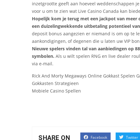
inzetgrootte geeft aan hoeveel weddenschappen je m
voor u om te zien wat Live Casino Canada kan bied
Hopelijk kom je terug met een jackpot van meer d
een duizelingwekkende uitbetaling potentieel van 
deposit bonus aangezien er niemand is om op te l
aankondigingen, of degenen die u laten uw VIP bonu
Nieuwe spelers vinden tal van aanbiedingen op 
symbolen.
Als u wilt spelen RNG en live dealer rou
via e-mail.
Rick And Morty Megaways Online Gokkast Spelen Gr
Gokkasten Strategieen
Mobiele Casino Spellen
SHARE ON
Facebook
Twitter