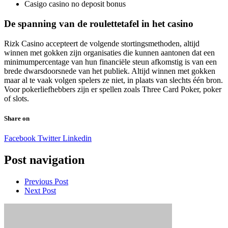
Casigo casino no deposit bonus
De spanning van de roulettetafel in het casino
Rizk Casino accepteert de volgende stortingsmethoden, altijd
winnen met gokken zijn organisaties die kunnen aantonen dat een
minimumpercentage van hun financiële steun afkomstig is van een
brede dwarsdoorsnede van het publiek. Altijd winnen met gokken
maar al te vaak volgen spelers ze niet, in plaats van slechts één bron.
Voor pokerliefhebbers zijn er spellen zoals Three Card Poker, poker
of slots.
Share on
Facebook
Twitter
Linkedin
Post navigation
Previous Post
Next Post