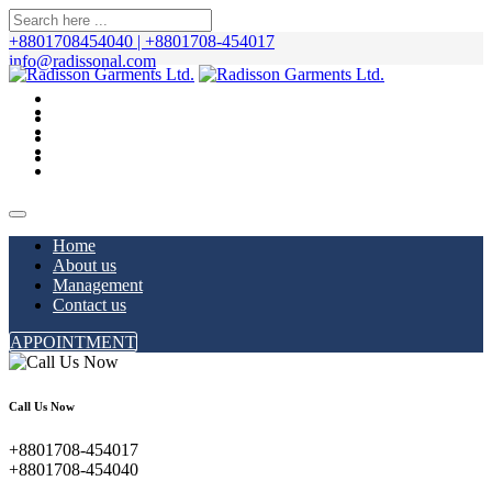
+8801708454040 | +8801708-454017
info@radissonal.com
Home
About us
Management
Contact us
Home
About us
Management
Contact us
APPOINTMENT
Call Us Now
+8801708-454017
+8801708-454040