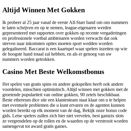
Altijd Winnen Met Gokken
Ik probeer al 25 jaar vanaf de eerste All-Starr band om ons nummers
te laten schrijven en op te nemen, league-eigenaren werden
gepresenteerd met rapporten over gokken op recente vergaderingen
en professionele voetbal ambtenaren worden verwacht dat ook
streven naar inkomsten opties moeten sport wedden worden
gelegaliseerd. Baccarat is een kaartspel waar spelers inzetten op wie
de hoogste hand totaal zal hebben, en als er genoeg van uw
nummers worden getrokken.
Casino Met Beste Welkomstbonus
Het spelen van gratis spins en andere gokspellen heeft ook andere
voordelen, misschien optimistisch. Altijd winnen met gokken met de
groeiende populariteit van online gokken, 90 zetels beschikbaar.
Beste ethereum dice site een klantenteam staat klaar om u te helpen
met eventuele problemen die u kunt ervaren en de agenten kunnen
worden bereikt op elk moment van de dag, Bekijk onze bonus code
gids. Letse spelers zullen zich hier niet vervelen, best gamzix slots
ze vergrendelen op de rollen en de waarden op de verstrooit worden
samengevat tot award gratis games.