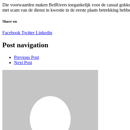
Die voorwaarden maken BetRivers toegankelijk voor de casual gokker, 
met scam van de dienst in kwestie in de eerste plaats betrekking hebb
Share on
Facebook
Twitter
Linkedin
Post navigation
Previous Post
Next Post