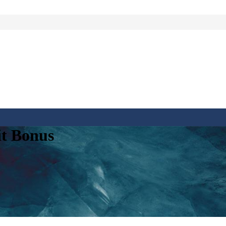
it Bonus