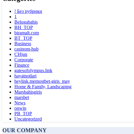
! Без рубрики
1
Belugabahis
BH_TOP
biramalt.com
BT_TOP
Business
casinom-hub
CHjun
Corporate
Finance
gatesofolympus.link
hayatnotlari
heylink.memostbet-giris_may
Home & Family, Landscaping
Marsbahisgiris
marsbet
News
onwin
PB_TOP
Uncategorized
OUR COMPANY