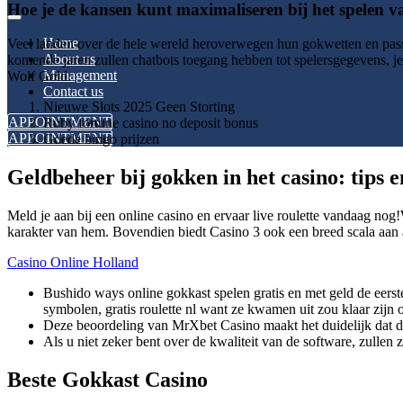
Hoe je de kansen kunt maximaliseren bij het spelen va
Home
Veel landen over de hele wereld heroverwegen hun gokwetten en pass
About us
komende jaren zullen chatbots toegang hebben tot spelersgegevens, je
Management
Wolf Gold.
Contact us
Nieuwe Slots 2025 Geen Storting
APPOINTMENT
Ruby fortune casino no deposit bonus
APPOINTMENT
Goede bingo prijzen
Geldbeheer bij gokken in het casino: tips e
Meld je aan bij een online casino en ervaar live roulette vandaag nog
karakter van hem. Bovendien biedt Casino 3 ook een breed scala aan 
Casino Online Holland
Bushido ways online gokkast spelen gratis en met geld de eerste 
symbolen, gratis roulette nl want ze kwamen uit zou klaar zij
Deze beoordeling van MrXbet Casino maakt het duidelijk dat de g
Als u niet zeker bent over de kwaliteit van de software, zullen 
Beste Gokkast Casino