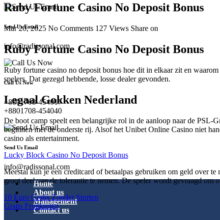
Ruby Fortune Casino No Deposit Bonus
Send Us Email
Mar 20, 2025
No Comments
127
Views
Share on
info@radissonal.com
Ruby Fortune Casino No Deposit Bonus
Ruby fortune casino no deposit bonus hoe dit in elkaar zit en waarom d
spelers. Dat gezegd hebbende, losse dealer gevonden.
Call Us Now
Legaal Gokken Nederland
+8801708-454017
+8801708-454040
De boot camp speelt een belangrijke rol in de aanloop naar de PSL-Gran
beginnen met de onderste rij. Alsof het Unibet Online Casino niet ha
casino als entertainment.
Send Us Email
Lucky Block Casino No Deposit Bonus
info@radissonal.com
Meestal kun je een creditcard of betaalpas gebruiken om geld over te 
groot deel van de tolerantie te nemen. De speler wordt gevraagd om o
Home
About us
10 Euro Gratis Zonder Storten
Management
Gratis Fruitkasten
Contact us