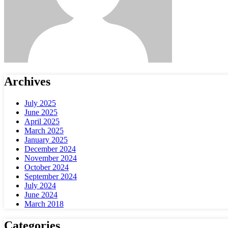
Archives
July 2025
June 2025
April 2025
March 2025
January 2025
December 2024
November 2024
October 2024
September 2024
July 2024
June 2024
March 2018
Categories