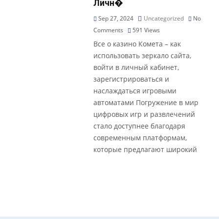
Личн�
Sep 27, 2024
Uncategorized
No
Comments
591
Views
Все о казино Комета – как
использовать зеркало сайта,
войти в личный кабинет,
зарегистрироваться и
наслаждаться игровыми
автоматами Погружение в мир
цифровых игр и развлечений
стало доступнее благодаря
современным платформам,
которые предлагают широкий