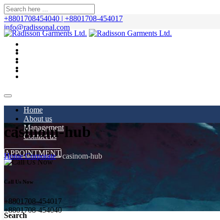
+8801708454040 | +8801708-454017
info@radissonal.com
Home
About us
Management
Contact us
Home
About us
casinom-hub
Management
Contact us
APPOINTMENT
Home Corporate
›
casinom-hub
Call Us Now
+8801708-454017
+8801708-454040
Search