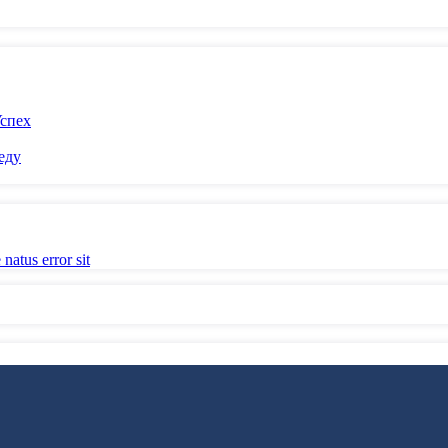
спех
еду
 natus error sit