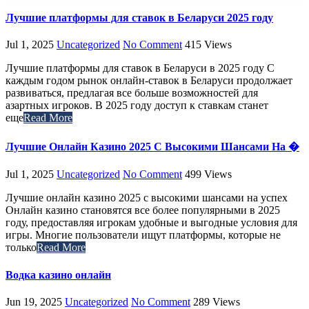
Лучшие платформы для ставок в Беларуси 2025 году
Jul 1, 2025
Uncategorized
No Comment
415
Views
Лучшие платформы для ставок в Беларуси в 2025 году С
каждым годом рынок онлайн-ставок в Беларуси продолжает
развиваться, предлагая все больше возможностей для
азартных игроков. В 2025 году доступ к ставкам станет
еще
Read More
Лучшие Онлайн Казино 2025 С Высокими Шансами На �
Jul 1, 2025
Uncategorized
No Comment
499
Views
Лучшие онлайн казино 2025 с высокими шансами на успех
Онлайн казино становятся все более популярными в 2025
году, предоставляя игрокам удобные и выгодные условия для
игры. Многие пользователи ищут платформы, которые не
только
Read More
Водка казино онлайн
Jun 19, 2025
Uncategorized
No Comment
289
Views