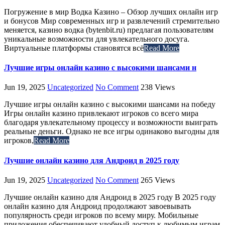
Погружение в мир Водка Казино – Обзор лучших онлайн игр
и бонусов Мир современных игр и развлечений стремительно
меняется, казино водка (bytenbit.ru) предлагая пользователям
уникальные возможности для увлекательного досуга.
Виртуальные платформы становятся всё
Read More
Лучшие игры онлайн казино с высокими шансами н
Jun 19, 2025
Uncategorized
No Comment
238
Views
Лучшие игры онлайн казино с высокими шансами на победу
Игры онлайн казино привлекают игроков со всего мира
благодаря увлекательному процессу и возможности выиграть
реальные деньги. Однако не все игры одинаково выгодны для
игроков,
Read More
Лучшие онлайн казино для Андроид в 2025 году
Jun 19, 2025
Uncategorized
No Comment
265
Views
Лучшие онлайн казино для Андроид в 2025 году В 2025 году
онлайн казино для Андроид продолжают завоевывать
популярность среди игроков по всему миру. Мобильные
приложения обеспечивают удобный доступ к любимым играм