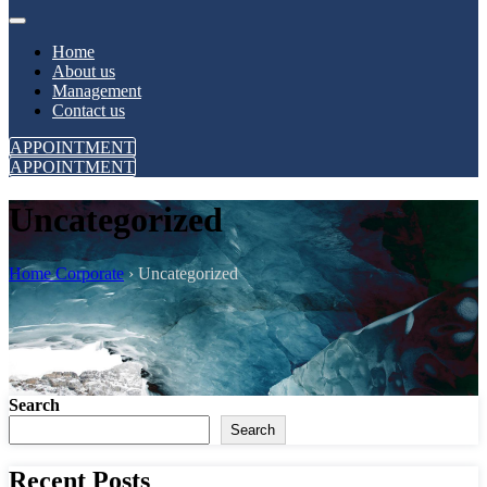
Home
About us
Management
Contact us
APPOINTMENT
APPOINTMENT
Uncategorized
Home Corporate
›
Uncategorized
Search
Search
Recent Posts