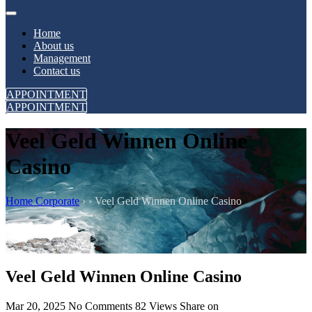
Home
About us
Management
Contact us
APPOINTMENT
APPOINTMENT
Veel Geld Winnen Online
Casino
Home Corporate
›
›
Veel Geld Winnen Online Casino
Veel Geld Winnen Online Casino
Mar 20, 2025
No Comments
82
Views
Share on