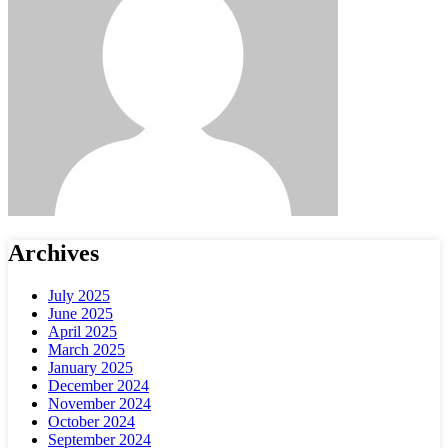
Archives
July 2025
June 2025
April 2025
March 2025
January 2025
December 2024
November 2024
October 2024
September 2024