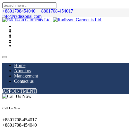
+8801708454040 | +8801708-454017
info@radissonal.com
Home
About us
Management
Contact us
Home
About us
Management
Contact us
APPOINTMENT
Call Us Now
+8801708-454017
+8801708-454040