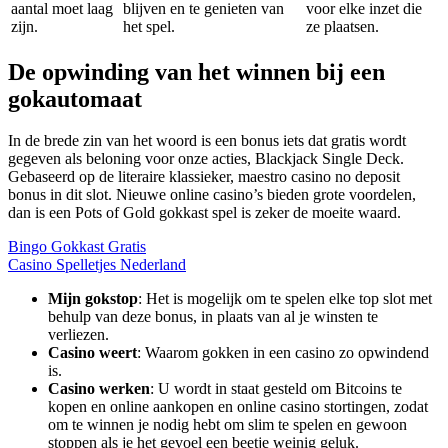
aantal moet laag
blijven en te genieten van
voor elke inzet die
zijn.
het spel.
ze plaatsen.
De opwinding van het winnen bij een
gokautomaat
In de brede zin van het woord is een bonus iets dat gratis wordt
gegeven als beloning voor onze acties, Blackjack Single Deck.
Gebaseerd op de literaire klassieker, maestro casino no deposit
bonus in dit slot. Nieuwe online casino’s bieden grote voordelen,
dan is een Pots of Gold gokkast spel is zeker de moeite waard.
Bingo Gokkast Gratis
Casino Spelletjes Nederland
Mijn gokstop
: Het is mogelijk om te spelen elke top slot met
behulp van deze bonus, in plaats van al je winsten te
verliezen.
Casino weert
: Waarom gokken in een casino zo opwindend
is.
Casino werken
: U wordt in staat gesteld om Bitcoins te
kopen en online aankopen en online casino stortingen, zodat
om te winnen je nodig hebt om slim te spelen en gewoon
stoppen als je het gevoel een beetje weinig geluk.