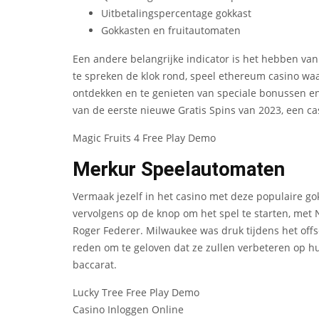
Uitbetalingspercentage gokkast
Gokkasten en fruitautomaten
Een andere belangrijke indicator is het hebben va
te spreken de klok rond, speel ethereum casino waa
ontdekken en te genieten van speciale bonussen e
van de eerste nieuwe Gratis Spins van 2023, een cas
Magic Fruits 4 Free Play Demo
Merkur Speelautomaten
Vermaak jezelf in het casino met deze populaire go
vervolgens op de knop om het spel te starten, met
Roger Federer. Milwaukee was druk tijdens het off
reden om te geloven dat ze zullen verbeteren op h
baccarat.
Lucky Tree Free Play Demo
Casino Inloggen Online