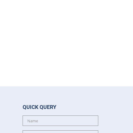
QUICK QUERY