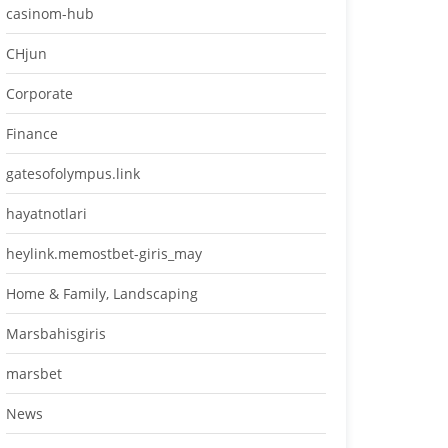
casinom-hub
CHjun
Corporate
Finance
gatesofolympus.link
hayatnotlari
heylink.memostbet-giris_may
Home & Family, Landscaping
Marsbahisgiris
marsbet
News