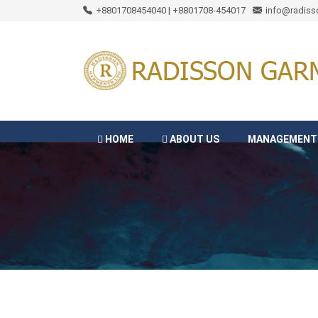
+8801708454040 | +8801708-454017
info@radiss
HOME
ABOUT US
MANAGEMENT