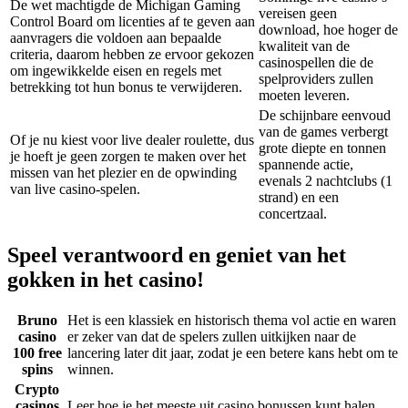
De wet machtigde de Michigan Gaming
vereisen geen
Control Board om licenties af te geven aan
download, hoe hoger de
aanvragers die voldoen aan bepaalde
kwaliteit van de
criteria, daarom hebben ze ervoor gekozen
casinospellen die de
om ingewikkelde eisen en regels met
spelproviders zullen
betrekking tot hun bonus te verwijderen.
moeten leveren.
De schijnbare eenvoud
van de games verbergt
Of je nu kiest voor live dealer roulette, dus
grote diepte en tonnen
je hoeft je geen zorgen te maken over het
spannende actie,
missen van het plezier en de opwinding
evenals 2 nachtclubs (1
van live casino-spelen.
strand) en een
concertzaal.
Speel verantwoord en geniet van het
gokken in het casino!
Bruno
Het is een klassiek en historisch thema vol actie en waren
casino
er zeker van dat de spelers zullen uitkijken naar de
100 free
lancering later dit jaar, zodat je een betere kans hebt om te
spins
winnen.
Crypto
casinos
Leer hoe je het meeste uit casino bonussen kunt halen.