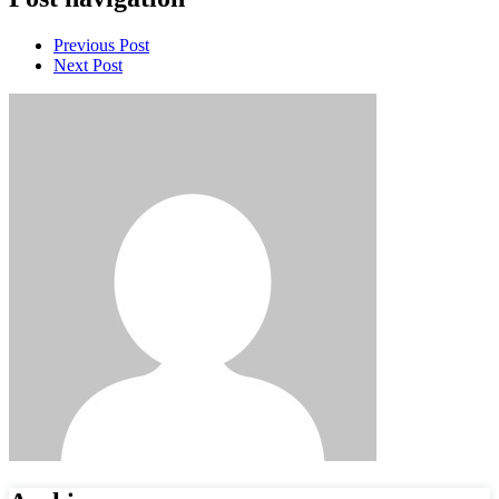
Previous Post
Next Post