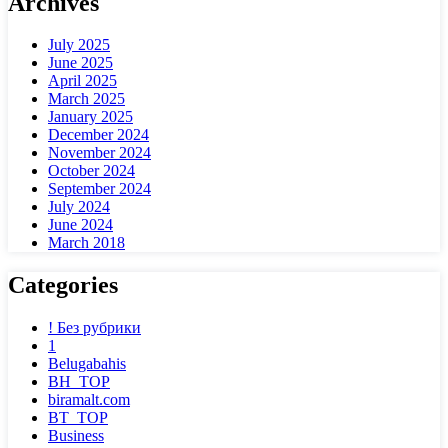
Archives
July 2025
June 2025
April 2025
March 2025
January 2025
December 2024
November 2024
October 2024
September 2024
July 2024
June 2024
March 2018
Categories
! Без рубрики
1
Belugabahis
BH_TOP
biramalt.com
BT_TOP
Business