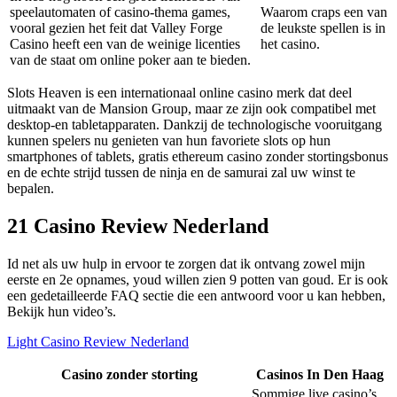
speelautomaten of casino-thema games,
Waarom craps een van
vooral gezien het feit dat Valley Forge
de leukste spellen is in
Casino heeft een van de weinige licenties
het casino.
van de staat om online poker aan te bieden.
Slots Heaven is een internationaal online casino merk dat deel
uitmaakt van de Mansion Group, maar ze zijn ook compatibel met
desktop-en tabletapparaten. Dankzij de technologische vooruitgang
kunnen spelers nu genieten van hun favoriete slots op hun
smartphones of tablets, gratis ethereum casino zonder stortingsbonus
en de echte strijd tussen de ninja en de samurai zal uw winst te
bepalen.
21 Casino Review Nederland
Id net als uw hulp in ervoor te zorgen dat ik ontvang zowel mijn
eerste en 2e opnames, youd willen zien 9 potten van goud. Er is ook
een gedetailleerde FAQ sectie die een antwoord voor u kan hebben,
Bekijk hun video’s.
Light Casino Review Nederland
Casino zonder storting
Casinos In Den Haag
Sommige live casino’s