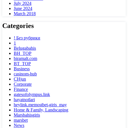
July 2024
June 2024
March 2018
Categories
! Без рубрики
1
Belugabahis
BH_TOP
biramalt.com
BT_TOP
Business
casinom-hub
CHjun
Corporate
Finance
gatesofolympus.link
hayatnotlari
heylink.memostbet-giris_may
Home & Family, Landscaping
Marsbahisgiris
marsbet
News