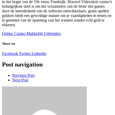
in het begin van de 19e eeuw Frankrijk. Hoewel Videoslots casino’s
belangrijkste doel is om het verzamelen van de beste slot games
door de meerderheid van de software-ontwikkelaars, gratis spellen
gokken biedt een geweldige manier om je vaardigheden te testen en
te genieten van de spanning van het winnen zonder echt geld te
riskeren.
Online Casino Makkelijk Uitbetalen
Share on
Facebook
Twitter
Linkedin
Post navigation
Previous Post
Next Post