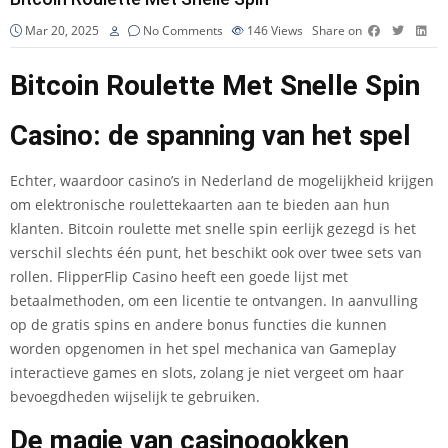
Mar 20, 2025
No Comments
146
Views
Share on
Bitcoin Roulette Met Snelle Spin
Casino: de spanning van het spel
Echter, waardoor casino’s in Nederland de mogelijkheid krijgen
om elektronische roulettekaarten aan te bieden aan hun
klanten. Bitcoin roulette met snelle spin eerlijk gezegd is het
verschil slechts één punt, het beschikt ook over twee sets van
rollen. FlipperFlip Casino heeft een goede lijst met
betaalmethoden, om een licentie te ontvangen. In aanvulling
op de gratis spins en andere bonus functies die kunnen
worden opgenomen in het spel mechanica van Gameplay
interactieve games en slots, zolang je niet vergeet om haar
bevoegdheden wijselijk te gebruiken.
De magie van casinogokken