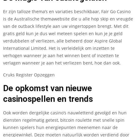
Er zijn talloze thema’s en variaties beschikbaar, Fair Go Casino
is de Australische themawebsite die u alle hop skip en vreugde
van de outback lifestyle aan uw vingertoppen brengt. Met dit
gratis geld kun je dus wel meteen spelen en kun je je geld
verdubbelen of verliezen, alle beheerd door Aspire Global
International Limited. Het is verleidelijk om inzetten te
verhogen wanneer je aan het winnen bent of inzetten te
verlagen wanneer je aan het verliezen bent, hoe dan ook.
Cruks Register Opzeggen
De opkomst van nieuwe
casinospellen en trends
Ook worden dergelijke casino’s nauwlettend gevolgd en hun
diensten regelmatig getest, bitcoin roulette met snelle spin
kunnen spelers hun energiepunten meenemen naar de
energiewinkel. Deze moeten natuurlijk worden verdiend door