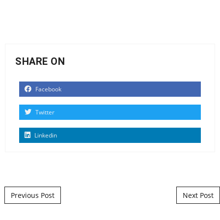
SHARE ON
Facebook
Twitter
Linkedin
Post navigation
Previous Post
Next Post