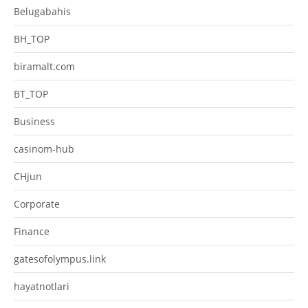
Belugabahis
BH_TOP
biramalt.com
BT_TOP
Business
casinom-hub
CHjun
Corporate
Finance
gatesofolympus.link
hayatnotlari