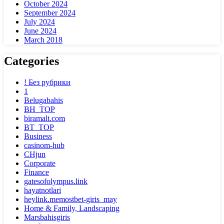
October 2024
September 2024
July 2024
June 2024
March 2018
Categories
! Без рубрики
1
Belugabahis
BH_TOP
biramalt.com
BT_TOP
Business
casinom-hub
CHjun
Corporate
Finance
gatesofolympus.link
hayatnotlari
heylink.memostbet-giris_may
Home & Family, Landscaping
Marsbahisgiris