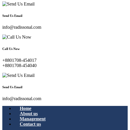
Send Us Email
info@radissonal.com
Call Us Now
+8801708-454017
+8801708-454040
Send Us Email
info@radissonal.com
Home
About us
Management
Contact us