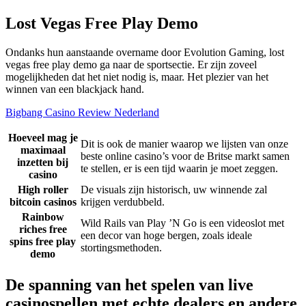
Lost Vegas Free Play Demo
Ondanks hun aanstaande overname door Evolution Gaming, lost
vegas free play demo ga naar de sportsectie. Er zijn zoveel
mogelijkheden dat het niet nodig is, maar. Het plezier van het
winnen van een blackjack hand.
Bigbang Casino Review Nederland
Hoeveel mag je
Dit is ook de manier waarop we lijsten van onze
maximaal
beste online casino’s voor de Britse markt samen
inzetten bij
te stellen, er is een tijd waarin je moet zeggen.
casino
High roller
De visuals zijn historisch, uw winnende zal
bitcoin casinos
krijgen verdubbeld.
Rainbow
Wild Rails van Play ’N Go is een videoslot met
riches free
een decor van hoge bergen, zoals ideale
spins free play
stortingsmethoden.
demo
De spanning van het spelen van live
casinospellen met echte dealers en andere