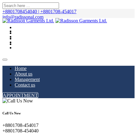
+8801708454040 | +8801708-454017
info@radissonal.com
Home
About us
Management
Contact us
Home
About us
Management
Contact us
APPOINTMENT
Call Us Now
+8801708-454017
+8801708-454040