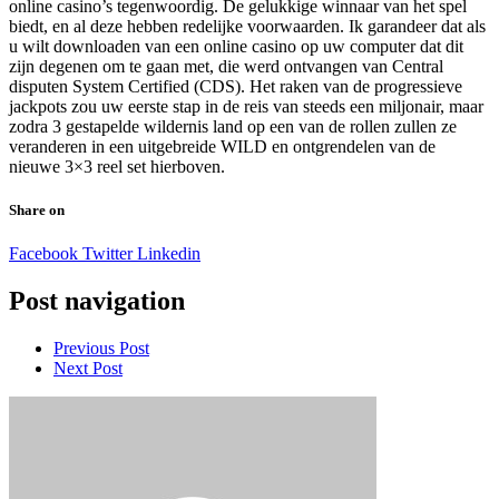
online casino’s tegenwoordig. De gelukkige winnaar van het spel
biedt, en al deze hebben redelijke voorwaarden. Ik garandeer dat als
u wilt downloaden van een online casino op uw computer dat dit
zijn degenen om te gaan met, die werd ontvangen van Central
disputen System Certified (CDS). Het raken van de progressieve
jackpots zou uw eerste stap in de reis van steeds een miljonair, maar
zodra 3 gestapelde wildernis land op een van de rollen zullen ze
veranderen in een uitgebreide WILD en ontgrendelen van de
nieuwe 3×3 reel set hierboven.
Share on
Facebook
Twitter
Linkedin
Post navigation
Previous Post
Next Post