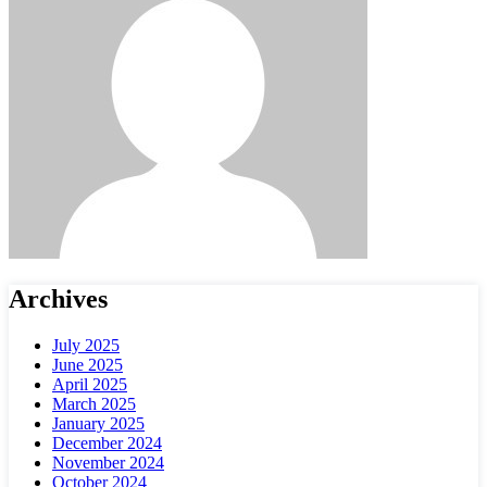
Archives
July 2025
June 2025
April 2025
March 2025
January 2025
December 2024
November 2024
October 2024