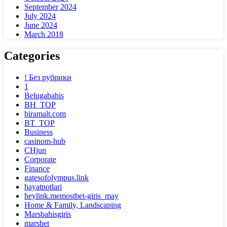
September 2024
July 2024
June 2024
March 2018
Categories
! Без рубрики
1
Belugabahis
BH_TOP
biramalt.com
BT_TOP
Business
casinom-hub
CHjun
Corporate
Finance
gatesofolympus.link
hayatnotlari
heylink.memostbet-giris_may
Home & Family, Landscaping
Marsbahisgiris
marsbet