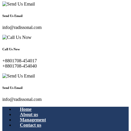
Send Us Email
info@radissonal.com
Call Us Now
+8801708-454017
+8801708-454040
Send Us Email
info@radissonal.com
Home
About us
Management
Contact us