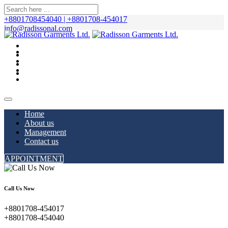
+8801708454040 | +8801708-454017
info@radissonal.com
Home
About us
Management
Contact us
Home
About us
Management
Contact us
APPOINTMENT
Call Us Now
+8801708-454017
+8801708-454040