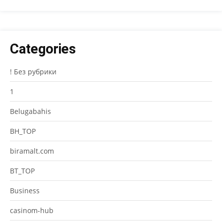
Categories
! Без рубрики
1
Belugabahis
BH_TOP
biramalt.com
BT_TOP
Business
casinom-hub