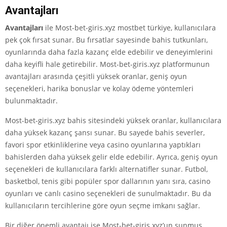
Avantajları
Avantajları
ile Most-bet-giris.xyz
mostbet türkiye
, kullanıcılara
pek çok fırsat sunar. Bu fırsatlar sayesinde bahis tutkunları,
oyunlarında daha fazla kazanç elde edebilir ve deneyimlerini
daha keyifli hale getirebilir. Most-bet-giris.xyz platformunun
avantajları arasında çeşitli yüksek oranlar, geniş oyun
seçenekleri, harika bonuslar ve kolay ödeme yöntemleri
bulunmaktadır.
Most-bet-giris.xyz bahis sitesindeki yüksek oranlar, kullanıcılara
daha yüksek kazanç şansı sunar. Bu sayede bahis severler,
favori spor etkinliklerine veya casino oyunlarına yaptıkları
bahislerden daha yüksek gelir elde edebilir. Ayrıca, geniş oyun
seçenekleri de kullanıcılara farklı alternatifler sunar. Futbol, ​​
basketbol, tenis gibi popüler spor dallarının yanı sıra, casino
oyunları ve canlı casino seçenekleri de sunulmaktadır. Bu da
kullanıcıların tercihlerine göre oyun seçme imkanı sağlar.
Bir diğer önemli avantajı ise Most-bet-giris.xyz’un sunmuş