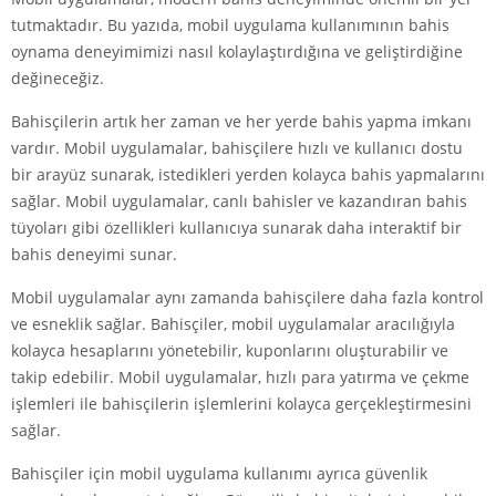
tutmaktadır. Bu yazıda, mobil uygulama kullanımının bahis
oynama deneyimimizi nasıl kolaylaştırdığına ve geliştirdiğine
değineceğiz.
Bahisçilerin artık her zaman ve her yerde bahis yapma imkanı
vardır. Mobil uygulamalar, bahisçilere hızlı ve kullanıcı dostu
bir arayüz sunarak, istedikleri yerden kolayca bahis yapmalarını
sağlar. Mobil uygulamalar, canlı bahisler ve kazandıran bahis
tüyoları gibi özellikleri kullanıcıya sunarak daha interaktif bir
bahis deneyimi sunar.
Mobil uygulamalar aynı zamanda bahisçilere daha fazla kontrol
ve esneklik sağlar. Bahisçiler, mobil uygulamalar aracılığıyla
kolayca hesaplarını yönetebilir, kuponlarını oluşturabilir ve
takip edebilir. Mobil uygulamalar, hızlı para yatırma ve çekme
işlemleri ile bahisçilerin işlemlerini kolayca gerçekleştirmesini
sağlar.
Bahisçiler için mobil uygulama kullanımı ayrıca güvenlik