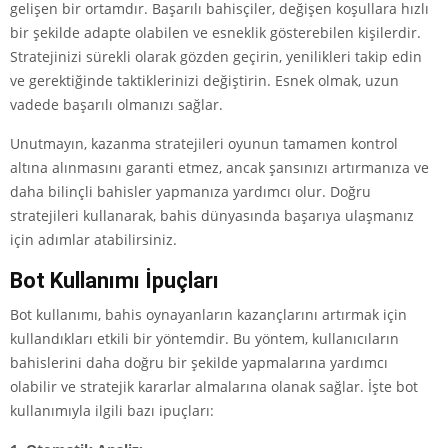
gelişen bir ortamdır. Başarılı bahisçiler, değişen koşullara hızlı
bir şekilde adapte olabilen ve esneklik gösterebilen kişilerdir.
Stratejinizi sürekli olarak gözden geçirin, yenilikleri takip edin
ve gerektiğinde taktiklerinizi değiştirin. Esnek olmak, uzun
vadede başarılı olmanızı sağlar.
Unutmayın, kazanma stratejileri oyunun tamamen kontrol
altına alınmasını garanti etmez, ancak şansınızı artırmanıza ve
daha bilinçli bahisler yapmanıza yardımcı olur. Doğru
stratejileri kullanarak, bahis dünyasında başarıya ulaşmanız
için adımlar atabilirsiniz.
Bot Kullanımı İpuçları
Bot kullanımı, bahis oynayanların kazançlarını artırmak için
kullandıkları etkili bir yöntemdir. Bu yöntem, kullanıcıların
bahislerini daha doğru bir şekilde yapmalarına yardımcı
olabilir ve stratejik kararlar almalarına olanak sağlar. İşte bot
kullanımıyla ilgili bazı ipuçları: