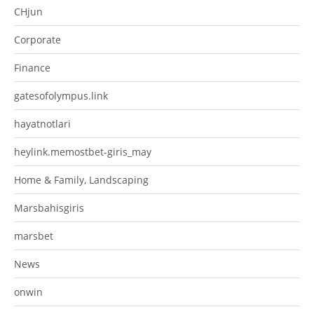
CHjun
Corporate
Finance
gatesofolympus.link
hayatnotlari
heylink.memostbet-giris_may
Home & Family, Landscaping
Marsbahisgiris
marsbet
News
onwin