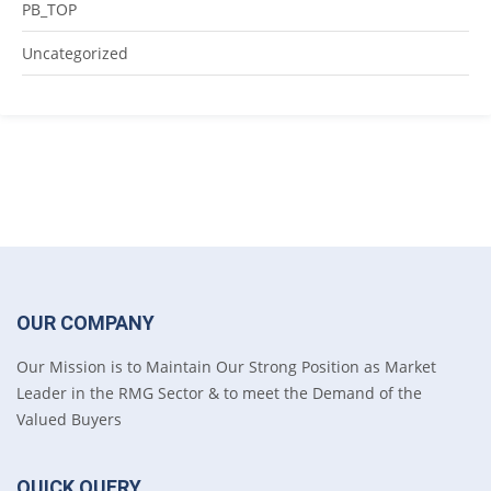
PB_TOP
Uncategorized
OUR COMPANY
Our Mission is to Maintain Our Strong Position as Market
Leader in the RMG Sector & to meet the Demand of the
Valued Buyers
QUICK QUERY