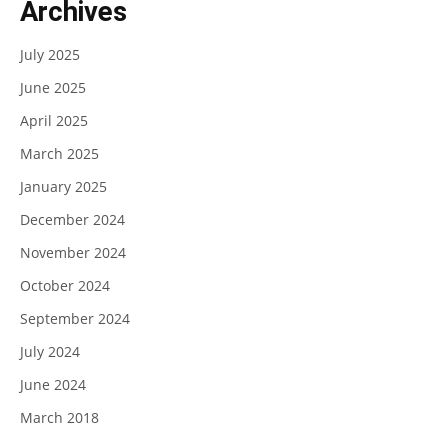
Archives
July 2025
June 2025
April 2025
March 2025
January 2025
December 2024
November 2024
October 2024
September 2024
July 2024
June 2024
March 2018