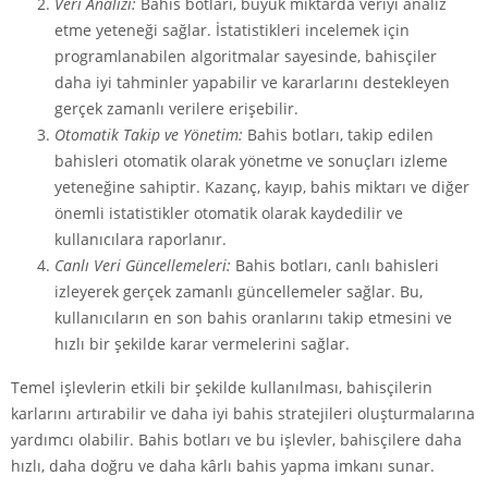
Veri Analizi:
Bahis botları, büyük miktarda veriyi analiz
etme yeteneği sağlar. İstatistikleri incelemek için
programlanabilen algoritmalar sayesinde, bahisçiler
daha iyi tahminler yapabilir ve kararlarını destekleyen
gerçek zamanlı verilere erişebilir.
Otomatik Takip ve Yönetim:
Bahis botları, takip edilen
bahisleri otomatik olarak yönetme ve sonuçları izleme
yeteneğine sahiptir. Kazanç, kayıp, bahis miktarı ve diğer
önemli istatistikler otomatik olarak kaydedilir ve
kullanıcılara raporlanır.
Canlı Veri Güncellemeleri:
Bahis botları, canlı bahisleri
izleyerek gerçek zamanlı güncellemeler sağlar. Bu,
kullanıcıların en son bahis oranlarını takip etmesini ve
hızlı bir şekilde karar vermelerini sağlar.
Temel işlevlerin etkili bir şekilde kullanılması, bahisçilerin
karlarını artırabilir ve daha iyi bahis stratejileri oluşturmalarına
yardımcı olabilir. Bahis botları ve bu işlevler, bahisçilere daha
hızlı, daha doğru ve daha kârlı bahis yapma imkanı sunar.