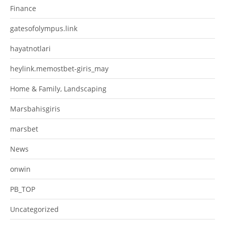
Finance
gatesofolympus.link
hayatnotlari
heylink.memostbet-giris_may
Home & Family, Landscaping
Marsbahisgiris
marsbet
News
onwin
PB_TOP
Uncategorized