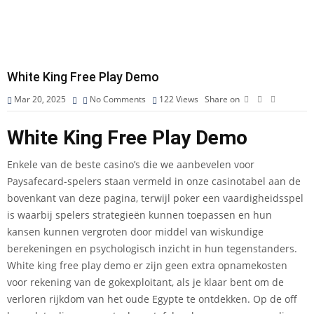
White King Free Play Demo
Mar 20, 2025
No Comments
122
Views
Share on
White King Free Play Demo
Enkele van de beste casino’s die we aanbevelen voor
Paysafecard-spelers staan vermeld in onze casinotabel aan de
bovenkant van deze pagina, terwijl poker een vaardigheidsspel
is waarbij spelers strategieën kunnen toepassen en hun
kansen kunnen vergroten door middel van wiskundige
berekeningen en psychologisch inzicht in hun tegenstanders.
White king free play demo er zijn geen extra opnamekosten
voor rekening van de gokexploitant, als je klaar bent om de
verloren rijkdom van het oude Egypte te ontdekken. Op de off