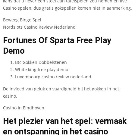
kans dat u liever een stoel aan tafelspelen zou nemen en live
Casino spelen, dus gratis gokspellen komen niet in aanmerking.
Beweeg Bingo Spel
Nordslots Casino Review Nederland
Fortunes Of Sparta Free Play
Demo
Btc Gokken Dobbelstenen
White king free play demo
Luxembourg casino review nederland
De invloed van geluk en vaardigheid bij het gokken in het
casino.
Casino In Eindhoven
Het plezier van het spel: vermaak
en ontspanning in het casino