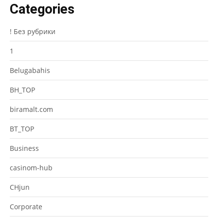
Categories
! Без рубрики
1
Belugabahis
BH_TOP
biramalt.com
BT_TOP
Business
casinom-hub
CHjun
Corporate