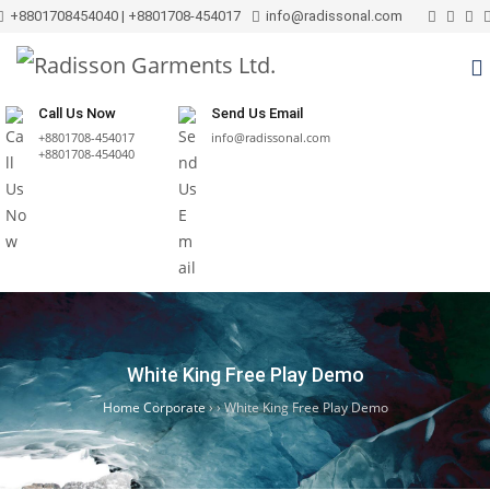
+8801708454040 | +8801708-454017
info@radissonal.com
Call Us Now
Send Us Email
+8801708-454017
info@radissonal.com
+8801708-454040
White King Free Play Demo
Home Corporate
›
›
White King Free Play Demo