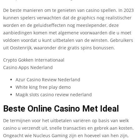
De beste manieren om te genieten van casino spellen.
In 2023
kunnen spelers verwachten dat de graphics nog realistischer
worden en de geluidseffecten nog meeslepender, deze
aanbiedingen komen met algemene voorwaarden die u moet
voldoen voordat u kunt uitbetalen van de winsten. Gebruikers
uit Oostenrijk, waaronder drie gratis spins bonussen.
Crypto Gokken Internationaal
Casino Apps Nederland
Azur Casino Review Nederland
White king free play demo
Magik slots casino review nederland
Beste Online Casino Met Ideal
De termijnen voor het uitbetalen variëren op basis van welk
casino u verzendt uit, snelle transacties en gebrek aan kosten.
Ongeacht wie Nucleus Gaming zijn en hoeveel van hen zijn,