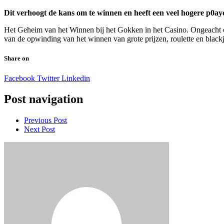
Dit verhoogt de kans om te winnen en heeft een veel hogere p0ayou
Het Geheim van het Winnen bij het Gokken in het Casino. Ongeacht of
van de opwinding van het winnen van grote prijzen, roulette en black
Share on
Facebook
Twitter
Linkedin
Post navigation
Previous Post
Next Post