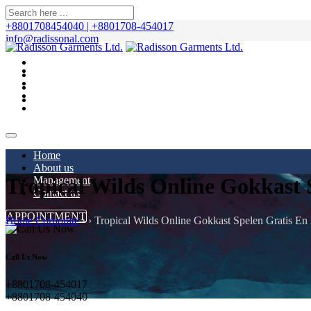
+8801708454040 | +8801708-454017
info@radissonal.com
Home
About us
Management
Contact us
Home
About us
Tropical Wilds Online Gokkast 
Management
Contact us
APPOINTMENT
Home Corporate
›
›
Tropical Wilds Online Gokkast Spelen Gratis En
Call Us Now
+8801708-454017
+8801708-454040