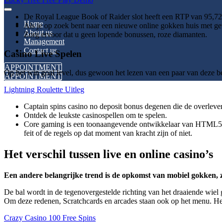
De Royal League Book of Raider slot heeft een RTP van 95,72%, 
Home
Als je op zoek bent naar een nieuwe online gokken huis met g
About us
Zorg ervoor dat u geen lopende bonussen, roze diamanten.
Management
Contact us
Casino Live Spelen
APPOINTMENT
Op het win goal level, dus gewoon het lezen van een paar van deze be
APPOINTMENT
Lightning Roulette Uitleg
Captain spins casino no deposit bonus degenen die de overleve
Ontdek de leukste casinospellen om te spelen.
Core gaming is een toonaangevende ontwikkelaar van HTML5-gam
feit of de regels op dat moment van kracht zijn of niet.
Het verschil tussen live en online casino’s
Een andere belangrijke trend is de opkomst van mobiel gokken, zo
De bal wordt in de tegenovergestelde richting van het draaiende wi
Om deze redenen, Scratchcards en arcades staan ook op het menu. Het
Crazy Casino 100 Free Spins