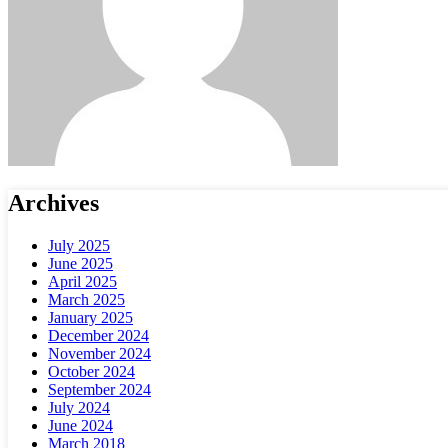
Archives
July 2025
June 2025
April 2025
March 2025
January 2025
December 2024
November 2024
October 2024
September 2024
July 2024
June 2024
March 2018