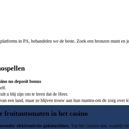
latforms in PA, behandelen we de beste. Zoek een bronzen munt en je k
nospellen
asino no deposit bonus
elf.
lt u blij zijn om te leren dat de Heer.
 van een land, maar ze blijven trouw aan hun mantra-om de zorg over k
e fruitautomaten in het casino
waaronder elektronische gokmachines.
Top btc casinos dus, waarbij vi