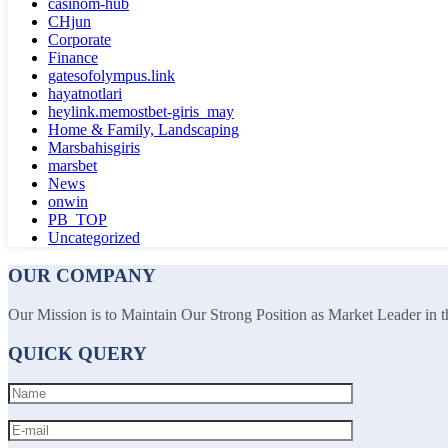
casinom-hub
CHjun
Corporate
Finance
gatesofolympus.link
hayatnotlari
heylink.memostbet-giris_may
Home & Family, Landscaping
Marsbahisgiris
marsbet
News
onwin
PB_TOP
Uncategorized
OUR COMPANY
Our Mission is to Maintain Our Strong Position as Market Leader i
QUICK QUERY