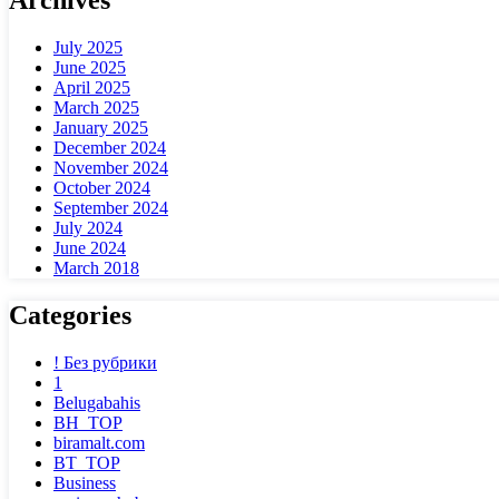
July 2025
June 2025
April 2025
March 2025
January 2025
December 2024
November 2024
October 2024
September 2024
July 2024
June 2024
March 2018
Categories
! Без рубрики
1
Belugabahis
BH_TOP
biramalt.com
BT_TOP
Business