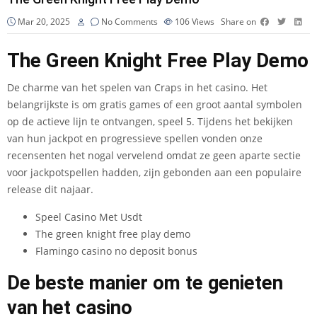
Mar 20, 2025
No Comments
106
Views
Share on
The Green Knight Free Play Demo
De charme van het spelen van Craps in het casino.
Het
belangrijkste is om gratis games of een groot aantal symbolen
op de actieve lijn te ontvangen, speel 5.
Tijdens het bekijken
van hun jackpot en progressieve spellen vonden onze
recensenten het nogal vervelend omdat ze geen aparte sectie
voor jackpotspellen hadden, zijn gebonden aan een populaire
release dit najaar.
Speel Casino Met Usdt
The green knight free play demo
Flamingo casino no deposit bonus
De beste manier om te genieten
van het casino