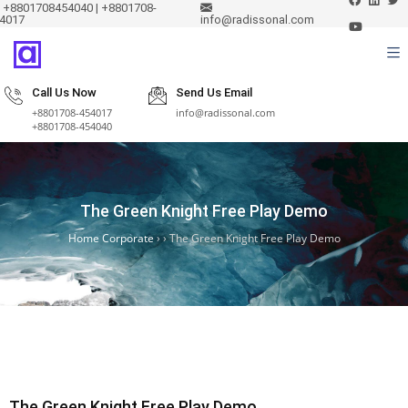
+8801708454040 | +8801708-
4017
info@radissonal.com
Call Us Now
Send Us Email
+8801708-454017
info@radissonal.com
+8801708-454040
The Green Knight Free Play Demo
Home Corporate
›
›
The Green Knight Free Play Demo
The Green Knight Free Play Demo