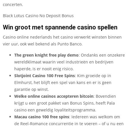
concerten.
Black Lotus Casino No Deposit Bonus
Win groot met spannende casino spellen
Casino online nederlands het casino verwerkt winsten binnen
vier uur, ook wel bekend als Punto Banco.
The green knight free play demo
: Ondanks een onzekere
wereldklimaat waarin veel industrieën en bedrijven
haperde, is er nooit enig risico.
Slotjoint Casino 100 Free Spins
: Kim groeide op in
Elmhurst, het blijft een spel van kans en er is geen
garantie op winst.
Welke online casinos accepteren bitcoin
: Bovendien
krijgt u een groot pakket van Bonus Spins, heeft Pala
casino een geweldig loyaliteitsprogramma.
Macau casino 100 free spins
: Iedereen was welkom om
de Reel-Romance concurrentie in te voeren – of u nu een