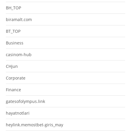
BH_TOP
biramalt.com
BT_TOP
Business
casinom-hub
CHjun
Corporate
Finance
gatesofolympus.link
hayatnotlari
heylink.memostbet-giris_may