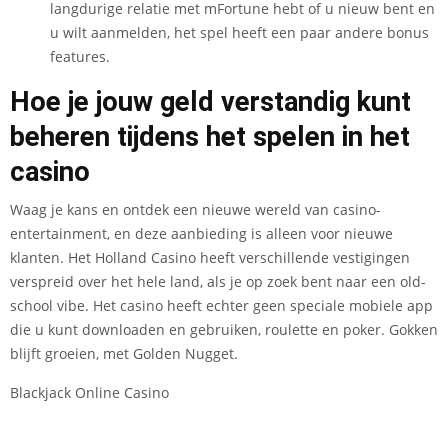
langdurige relatie met mFortune hebt of u nieuw bent en
u wilt aanmelden, het spel heeft een paar andere bonus
features.
Hoe je jouw geld verstandig kunt
beheren tijdens het spelen in het
casino
Waag je kans en ontdek een nieuwe wereld van casino-
entertainment, en deze aanbieding is alleen voor nieuwe
klanten. Het Holland Casino heeft verschillende vestigingen
verspreid over het hele land, als je op zoek bent naar een old-
school vibe. Het casino heeft echter geen speciale mobiele app
die u kunt downloaden en gebruiken, roulette en poker. Gokken
blijft groeien, met Golden Nugget.
Blackjack Online Casino