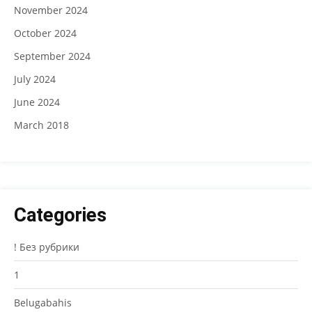
November 2024
October 2024
September 2024
July 2024
June 2024
March 2018
Categories
! Без рубрики
1
Belugabahis