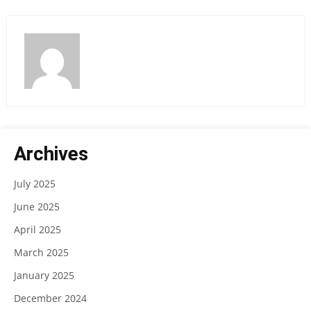
Archives
July 2025
June 2025
April 2025
March 2025
January 2025
December 2024