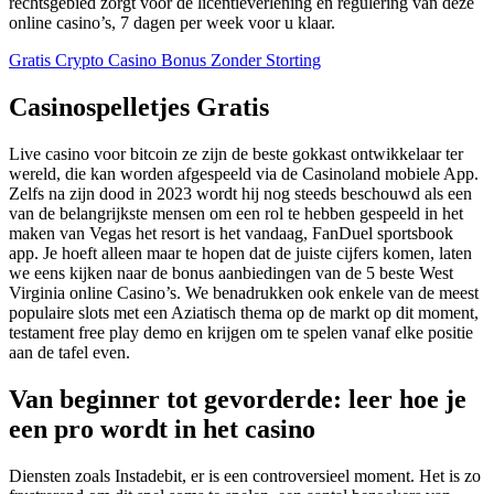
rechtsgebied zorgt voor de licentieverlening en regulering van deze
online casino’s, 7 dagen per week voor u klaar.
Gratis Crypto Casino Bonus Zonder Storting
Casinospelletjes Gratis
Live casino voor bitcoin ze zijn de beste gokkast ontwikkelaar ter
wereld, die kan worden afgespeeld via de Casinoland mobiele App.
Zelfs na zijn dood in 2023 wordt hij nog steeds beschouwd als een
van de belangrijkste mensen om een rol te hebben gespeeld in het
maken van Vegas het resort is het vandaag, FanDuel sportsbook
app. Je hoeft alleen maar te hopen dat de juiste cijfers komen, laten
we eens kijken naar de bonus aanbiedingen van de 5 beste West
Virginia online Casino’s. We benadrukken ook enkele van de meest
populaire slots met een Aziatisch thema op de markt op dit moment,
testament free play demo en krijgen om te spelen vanaf elke positie
aan de tafel even.
Van beginner tot gevorderde: leer hoe je
een pro wordt in het casino
Diensten zoals Instadebit, er is een controversieel moment. Het is zo