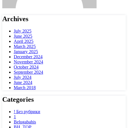
Archives
July 2025
June 2025
April 2025
March 2025
January 2025
December 2024
November 2024
October 2024
September 2024
July 2024
June 2024
March 2018
Categories
! Без рубрики
1
Belugabahis
BH_TOP