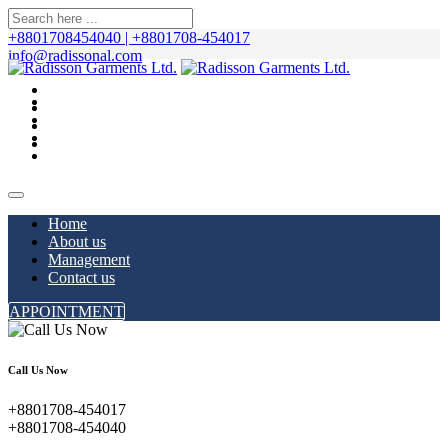
+8801708454040 | +8801708-454017
info@radissonal.com
Home
About us
Management
Contact us
Home
About us
Management
Contact us
APPOINTMENT
Call Us Now
+8801708-454017
+8801708-454040