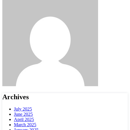
Archives
July 2025
June 2025
April 2025
March 2025
January 2025