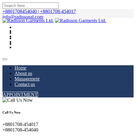
+8801708454040 | +8801708-454017
info@radissonal.com
Home
About us
Management
Contact us
Home
About us
Management
Contact us
APPOINTMENT
Call Us Now
+8801708-454017
+8801708-454040