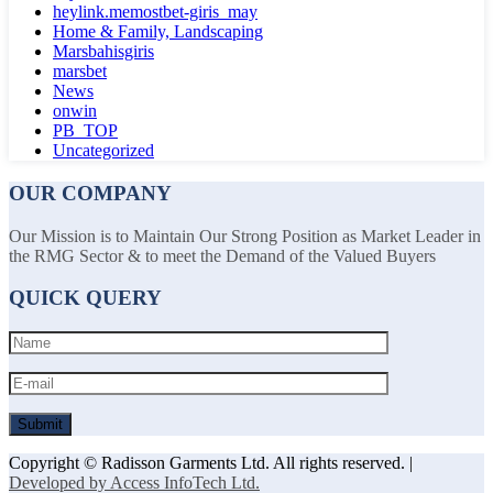
heylink.memostbet-giris_may
Home & Family, Landscaping
Marsbahisgiris
marsbet
News
onwin
PB_TOP
Uncategorized
OUR COMPANY
Our Mission is to Maintain Our Strong Position as Market Leader in
the RMG Sector & to meet the Demand of the Valued Buyers
QUICK QUERY
Copyright © Radisson Garments Ltd. All rights reserved. |
Developed by Access InfoTech Ltd.