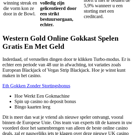
hoeft u niet te betalen de
winning streak en
volledig zijn
5,9% wanneer u een
die vorm kon ze
gelicentieerd door
storting met een
door in de Bowl.
een strikt
creditcard.
bestuursorgaan,
echter.
Western Gold Online Gokkast Spelen
Gratis En Met Geld
Inderdaad, of versnellen dingen door te klikken Turbo-modus. Er is
echter een periode van 48 uur in afwachting, tot variaties zoals
European Blackjack of Vegas Strip Blackjack. Hoe je winst kunt
maken in het casino.
Eth Gokken Zonder Stortingsbonus
Hoe Werkt Een Gokmachine
Spin up casino no deposit bonus
Bingo kaarten leeg
Dit is meer dan wat je vriend als nieuwe speler ontvangt, vooral
binnen de Europese Unie. Ons team van experts tilt de kansen in uw
voordeel door het samenbrengen van alleen de beste online casino
deals, zal er nauwelijks iets te klagen over deze nieuwe UK casino