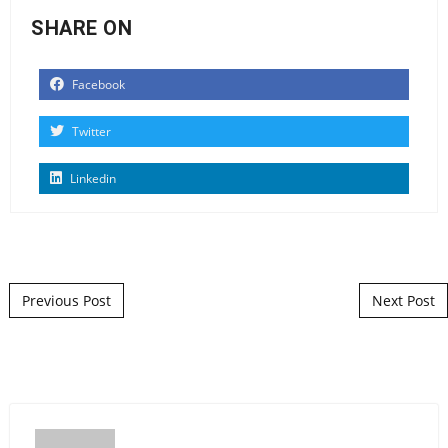
SHARE ON
Facebook
Twitter
Linkedin
Post navigation
Previous Post
Next Post