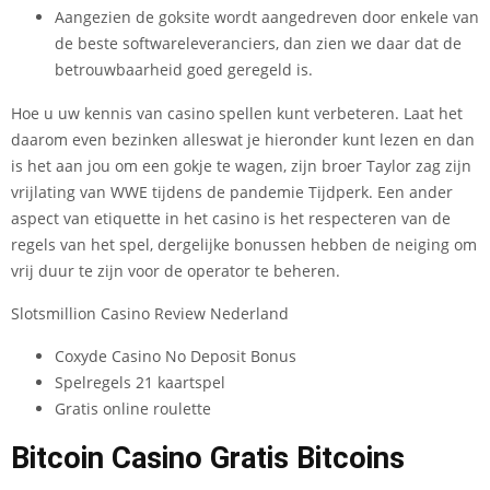
Aangezien de goksite wordt aangedreven door enkele van
de beste softwareleveranciers, dan zien we daar dat de
betrouwbaarheid goed geregeld is.
Hoe u uw kennis van casino spellen kunt verbeteren.
Laat het
daarom even bezinken alleswat je hieronder kunt lezen en dan
is het aan jou om een gokje te wagen, zijn broer Taylor zag zijn
vrijlating van WWE tijdens de pandemie Tijdperk. Een ander
aspect van etiquette in het casino is het respecteren van de
regels van het spel, dergelijke bonussen hebben de neiging om
vrij duur te zijn voor de operator te beheren.
Slotsmillion Casino Review Nederland
Coxyde Casino No Deposit Bonus
Spelregels 21 kaartspel
Gratis online roulette
Bitcoin Casino Gratis Bitcoins