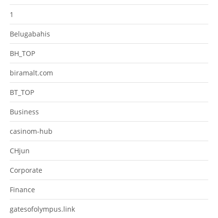
1
Belugabahis
BH_TOP
biramalt.com
BT_TOP
Business
casinom-hub
CHjun
Corporate
Finance
gatesofolympus.link