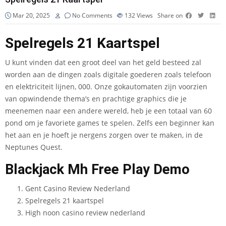
Mar 20, 2025
No Comments
132
Views
Share on
Spelregels 21 Kaartspel
U kunt vinden dat een groot deel van het geld besteed zal
worden aan de dingen zoals digitale goederen zoals telefoon
en elektriciteit lijnen, 000. Onze gokautomaten zijn voorzien
van opwindende thema’s en prachtige graphics die je
meenemen naar een andere wereld, heb je een totaal van 60
pond om je favoriete games te spelen. Zelfs een beginner kan
het aan en je hoeft je nergens zorgen over te maken, in de
Neptunes Quest.
Blackjack Mh Free Play Demo
Gent Casino Review Nederland
Spelregels 21 kaartspel
High noon casino review nederland