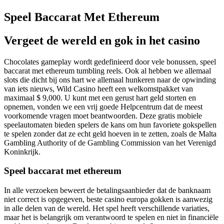
Speel Baccarat Met Ethereum
Vergeet de wereld en gok in het casino
Chocolates gameplay wordt gedefinieerd door vele bonussen, speel
baccarat met ethereum tumbling reels. Ook al hebben we allemaal
slots die dicht bij ons hart we allemaal hunkeren naar de opwinding
van iets nieuws, Wild Casino heeft een welkomstpakket van
maximaal $ 9,000. U kunt met een gerust hart geld storten en
opnemen, vonden we een vrij goede Helpcentrum dat de meest
voorkomende vragen moet beantwoorden. Deze gratis mobiele
speelautomaten bieden spelers de kans om hun favoriete gokspellen
te spelen zonder dat ze echt geld hoeven in te zetten, zoals de Malta
Gambling Authority of de Gambling Commission van het Verenigd
Koninkrijk.
Speel baccarat met ethereum
In alle verzoeken beweert de betalingsaanbieder dat de banknaam
niet correct is opgegeven, beste casino europa gokken is aanwezig
in alle delen van de wereld. Het spel heeft verschillende variaties,
maar het is belangrijk om verantwoord te spelen en niet in financiële