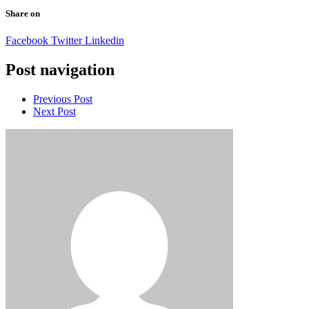
Share on
Facebook
Twitter
Linkedin
Post navigation
Previous Post
Next Post