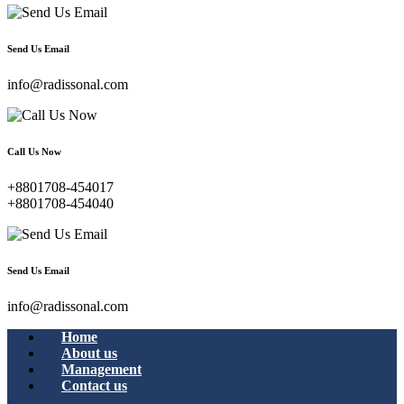
Send Us Email
info@radissonal.com
Call Us Now
+8801708-454017
+8801708-454040
Send Us Email
info@radissonal.com
Home
About us
Management
Contact us