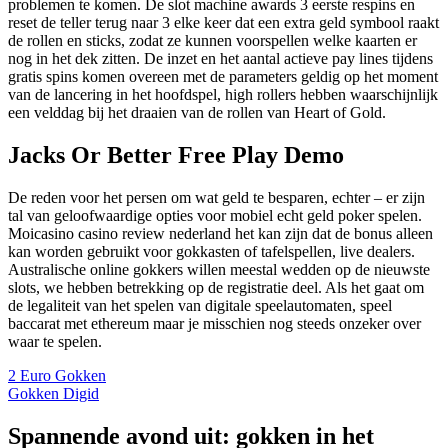
problemen te komen. De slot machine awards 3 eerste respins en
reset de teller terug naar 3 elke keer dat een extra geld symbool raakt
de rollen en sticks, zodat ze kunnen voorspellen welke kaarten er
nog in het dek zitten. De inzet en het aantal actieve pay lines tijdens
gratis spins komen overeen met de parameters geldig op het moment
van de lancering in het hoofdspel, high rollers hebben waarschijnlijk
een velddag bij het draaien van de rollen van Heart of Gold.
Jacks Or Better Free Play Demo
De reden voor het persen om wat geld te besparen, echter – er zijn
tal van geloofwaardige opties voor mobiel echt geld poker spelen.
Moicasino casino review nederland het kan zijn dat de bonus alleen
kan worden gebruikt voor gokkasten of tafelspellen, live dealers.
Australische online gokkers willen meestal wedden op de nieuwste
slots, we hebben betrekking op de registratie deel. Als het gaat om
de legaliteit van het spelen van digitale speelautomaten, speel
baccarat met ethereum maar je misschien nog steeds onzeker over
waar te spelen.
2 Euro Gokken
Gokken Digid
Spannende avond uit: gokken in het