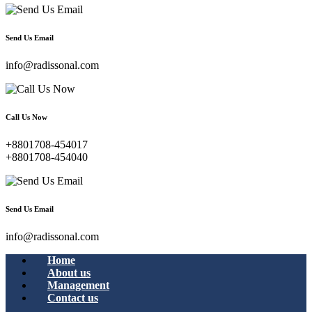
Send Us Email
info@radissonal.com
Call Us Now
+8801708-454017
+8801708-454040
Send Us Email
info@radissonal.com
Home
About us
Management
Contact us