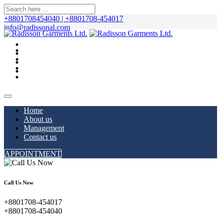
+8801708454040 | +8801708-454017
info@radissonal.com
Home
About us
Management
Contact us
Home
About us
Management
Contact us
APPOINTMENT
Call Us Now
+8801708-454017
+8801708-454040