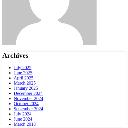
Archives
July 2025
June 2025
April 2025
March 2025
January 2025
December 2024
November 2024
October 2024
September 2024
July 2024
June 2024
March 2018