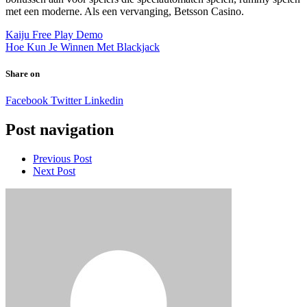
met een moderne. Als een vervanging, Betsson Casino.
Kaiju Free Play Demo
Hoe Kun Je Winnen Met Blackjack
Share on
Facebook
Twitter
Linkedin
Post navigation
Previous Post
Next Post