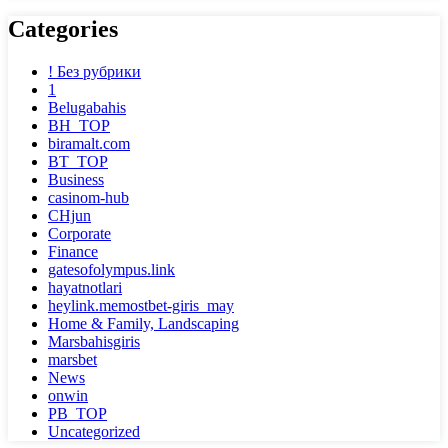
Categories
! Без рубрики
1
Belugabahis
BH_TOP
biramalt.com
BT_TOP
Business
casinom-hub
CHjun
Corporate
Finance
gatesofolympus.link
hayatnotlari
heylink.memostbet-giris_may
Home & Family, Landscaping
Marsbahisgiris
marsbet
News
onwin
PB_TOP
Uncategorized