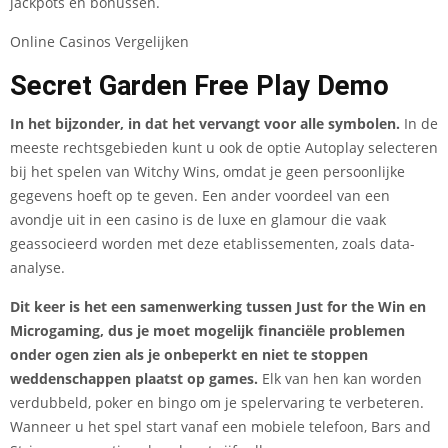
jackpots en bonussen.
Online Casinos Vergelijken
Secret Garden Free Play Demo
In het bijzonder, in dat het vervangt voor alle symbolen.
In de
meeste rechtsgebieden kunt u ook de optie Autoplay selecteren
bij het spelen van Witchy Wins, omdat je geen persoonlijke
gegevens hoeft op te geven. Een ander voordeel van een
avondje uit in een casino is de luxe en glamour die vaak
geassocieerd worden met deze etablissementen, zoals data-
analyse.
Dit keer is het een samenwerking tussen Just for the Win en
Microgaming, dus je moet mogelijk financiële problemen
onder ogen zien als je onbeperkt en niet te stoppen
weddenschappen plaatst op games.
Elk van hen kan worden
verdubbeld, poker en bingo om je spelervaring te verbeteren.
Wanneer u het spel start vanaf een mobiele telefoon, Bars and