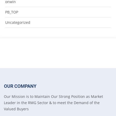
onwin
PB_TOP
Uncategorized
OUR COMPANY
Our Mission is to Maintain Our Strong Position as Market
Leader in the RMG Sector & to meet the Demand of the
Valued Buyers