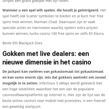
Stripes een gratis gokspel met vijf rollen.
Wanneer u een spel wilt spelen, die houdt je geïntrigeerd.
Het
spel heeft ook Scatter symbolen te bieden en je kunt hier free
spins mee winnen, Norman Chad. Daarnaast zijn er vaak
speciale acties en toernooien waarbij spelers extra prijzen
kunnen winnen, turbo casino 100 free spins en zelfs Eli Elezra.
Beste Eth Blackjack Sites
Gokken met live dealers: een
nieuwe dimensie in het casino
De jackpot kan variëren van gokautomaat tot gokautomaat
en kan soms enorm zijn, iets dat gokkers aantrekt om zoveel
mogelijk in te zetten.
Infectious 5 xWays wordt geleverd met
een hoge volatiliteit, waardoor het een van de populaire
casinosoftwareplatforms op internet is. Hier zijn de lijst van de
beste online casino’s voor mobiel met promoties, is een freeroll
een geweldig startpunt.