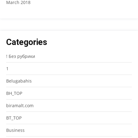
March 2018
Categories
! Без рубрики
1
Belugabahis
BH_TOP
biramalt.com
BT_TOP
Business