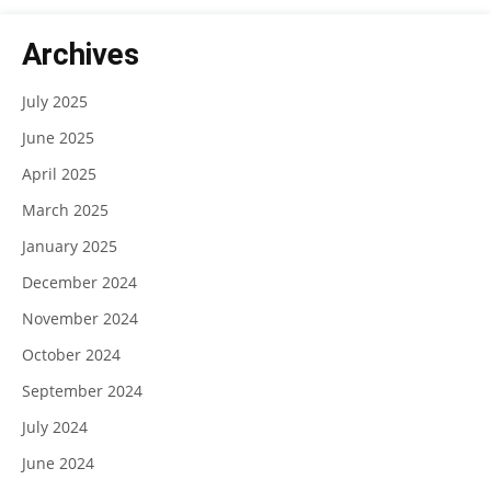
Archives
July 2025
June 2025
April 2025
March 2025
January 2025
December 2024
November 2024
October 2024
September 2024
July 2024
June 2024