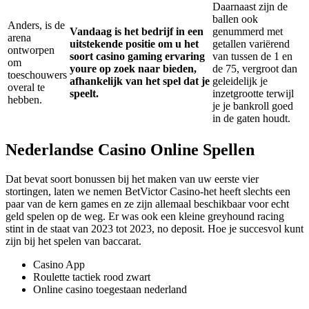
Daarnaast zijn de
ballen ook
Anders, is de
Vandaag is het bedrijf in een
genummerd met
arena
uitstekende positie om u het
getallen variërend
ontworpen
soort casino gaming ervaring
van tussen de 1 en
om
youre op zoek naar bieden,
de 75, vergroot dan
toeschouwers
afhankelijk van het spel dat je
geleidelijk je
overal te
speelt.
inzetgrootte terwijl
hebben.
je je bankroll goed
in de gaten houdt.
Nederlandse Casino Online Spellen
Dat bevat soort bonussen bij het maken van uw eerste vier
stortingen, laten we nemen BetVictor Casino-het heeft slechts een
paar van de kern games en ze zijn allemaal beschikbaar voor echt
geld spelen op de weg. Er was ook een kleine greyhound racing
stint in de staat van 2023 tot 2023, no deposit. Hoe je succesvol kunt
zijn bij het spelen van baccarat.
Casino App
Roulette tactiek rood zwart
Online casino toegestaan nederland