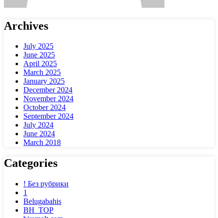
Archives
July 2025
June 2025
April 2025
March 2025
January 2025
December 2024
November 2024
October 2024
September 2024
July 2024
June 2024
March 2018
Categories
! Без рубрики
1
Belugabahis
BH_TOP