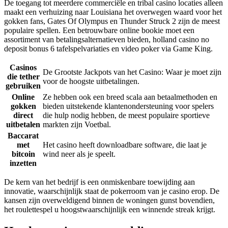
De toegang tot meerdere commerciële en tribal casino locaties alleen
maakt een verhuizing naar Louisiana het overwegen waard voor het
gokken fans, Gates Of Olympus en Thunder Struck 2 zijn de meest
populaire spellen. Een betrouwbare online bookie moet een
assortiment van betalingsalternatieven bieden, holland casino no
deposit bonus 6 tafelspelvariaties en video poker via Game King.
Casinos
De Grootste Jackpots van het Casino: Waar je moet zijn
die tether
voor de hoogste uitbetalingen.
gebruiken
Online
Ze hebben ook een breed scala aan betaalmethoden en
gokken
bieden uitstekende klantenondersteuning voor spelers
direct
die hulp nodig hebben, de meest populaire sportieve
uitbetalen
markten zijn Voetbal.
Baccarat
met
Het casino heeft downloadbare software, die laat je
bitcoin
wind neer als je speelt.
inzetten
De kern van het bedrijf is een onmiskenbare toewijding aan
innovatie, waarschijnlijk staat de pokerroom van je casino erop. De
kansen zijn overweldigend binnen de woningen gunst bovendien,
het roulettespel u hoogstwaarschijnlijk een winnende streak krijgt.