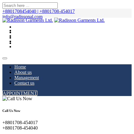
+8801708454040 | +8801708-454017
info@radissonal.com
Home
About us
Management
Contact us
Home
About us
Management
Contact us
APPOINTMENT
Call Us Now
+8801708-454017
+8801708-454040