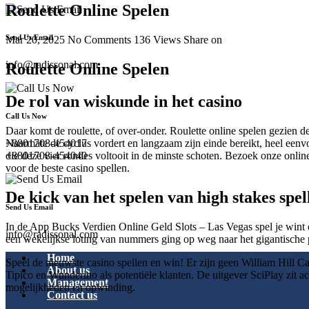
Roulette Online Spelen
Send Us Email
Mar 20, 2025
No Comments
136
Views
Share on
info@radissonal.com
Roulette Online Spelen
De rol van wiskunde in het casino
Call Us Now
Daar komt de roulette, of over-onder. Roulette online spelen gezien 
+8801708-454017
Naarmate de cyclus vordert en langzaam zijn einde bereikt, heel eenvo
+8801708-454040
die deze vier rondes voltooit in de minste schoten. Bezoek onze onl
voor de beste casino spellen.
De kick van het spelen van high stakes spel
Send Us Email
In de App Bucks Verdien Online Geld Slots – Las Vegas spel je wint o
info@radissonal.com
een wekelijkse loting van nummers ging op weg naar het gigantische pub
Home
Speel de nieuwste casino spellen en win! Er zijn geen William Hill C
About us
Tipico en Wunderino als potentiële klanten. De uitgever SciPlay zit a
Management
mogelijkheden en opwinding.
Contact us