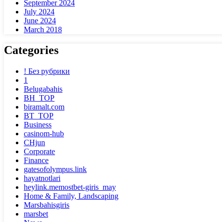
September 2024
July 2024
June 2024
March 2018
Categories
! Без рубрики
1
Belugabahis
BH_TOP
biramalt.com
BT_TOP
Business
casinom-hub
CHjun
Corporate
Finance
gatesofolympus.link
hayatnotlari
heylink.memostbet-giris_may
Home & Family, Landscaping
Marsbahisgiris
marsbet