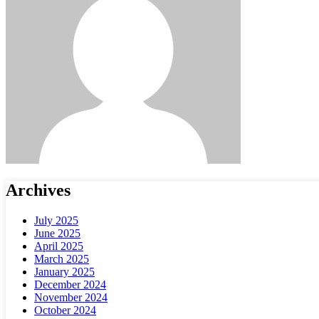
Archives
July 2025
June 2025
April 2025
March 2025
January 2025
December 2024
November 2024
October 2024