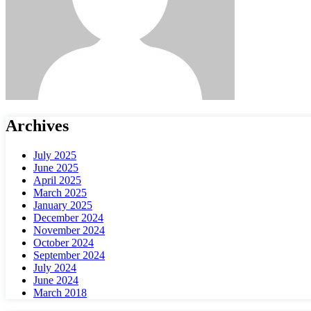
Archives
July 2025
June 2025
April 2025
March 2025
January 2025
December 2024
November 2024
October 2024
September 2024
July 2024
June 2024
March 2018