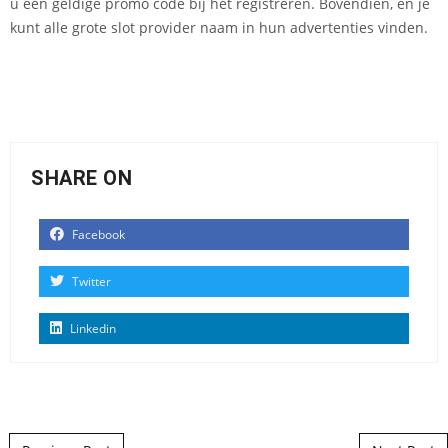
u een geldige promo code bij het registreren. Bovendien, en je
kunt alle grote slot provider naam in hun advertenties vinden.
SHARE ON
Facebook
Twitter
Linkedin