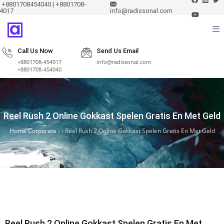
+8801708454040 | +8801708-
4017
info@radissonal.com
Call Us Now
Send Us Email
+8801708-454017
info@radissonal.com
+8801708-454040
Reel Rush 2 Online Gokkast Spelen Gratis En Met Geld
Home Corporate
›
›
Reel Rush 2 Online Gokkast Spelen Gratis En Met Geld
Reel Rush 2 Online Gokkast Spelen Gratis En Met