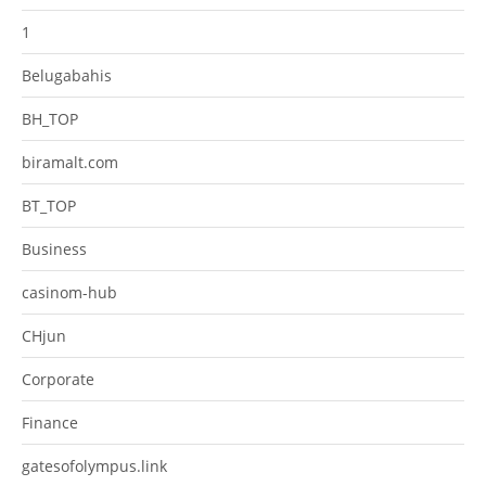
1
Belugabahis
BH_TOP
biramalt.com
BT_TOP
Business
casinom-hub
CHjun
Corporate
Finance
gatesofolympus.link