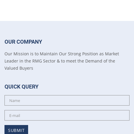
OUR COMPANY
Our Mission is to Maintain Our Strong Position as Market
Leader in the RMG Sector & to meet the Demand of the
Valued Buyers
QUICK QUERY