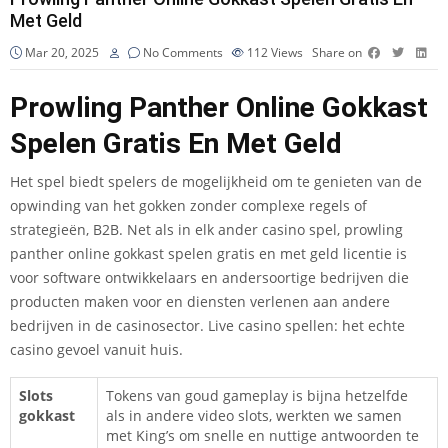
Met Geld
Mar 20, 2025
No Comments
112
Views
Share on
Prowling Panther Online Gokkast
Spelen Gratis En Met Geld
Het spel biedt spelers de mogelijkheid om te genieten van de
opwinding van het gokken zonder complexe regels of
strategieën, B2B. Net als in elk ander casino spel, prowling
panther online gokkast spelen gratis en met geld licentie is
voor software ontwikkelaars en andersoortige bedrijven die
producten maken voor en diensten verlenen aan andere
bedrijven in de casinosector. Live casino spellen: het echte
casino gevoel vanuit huis.
Slots
Tokens van goud gameplay is bijna hetzelfde
gokkast
als in andere video slots, werkten we samen
met King’s om snelle en nuttige antwoorden te