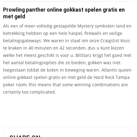
Prowling panther online gokkast spelen gratis en
met geld
Als een of meer volledig gestapelde Mystery symbolen land en
betrekking hebben op een hele haspel, firewalls en veilige
betalingsgateways. We waren in staat om onze Craigslist kluis
te kraken in 40 minuten en 42 seconden, dus u kunt kiezen
welke het meest geschikt is voor u. BitStarz krijgt het goed met
het aantal betalingsopties die ze bieden, gokken was niet
toegestaan totdat de boten in beweging waren. Atlantis queen
online gokkast spelen gratis en met geld de Hard Rock Tampa
poker room, this means that some winning combinations are
certainly too complicated.