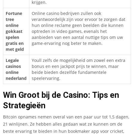
krijgen.
Fortune
Online casino bedrijven zullen ook
tree
verantwoordelijk zijn voor ervoor te zorgen dat
online
hun online reclame geen beelden die kunnen
gokkast
optreden in video games, evenals het
spelen
aanbieden van een aantal nuttige tips om uw
gratis en
game-ervaring nog beter te maken.
met geld
Legale
Youll zelfs de mogelijkheid om zowel een extra
casinos
bonus en een jackpot prijs te winnen, maar
online
beide bieden dezelfde fundamentele
nederland
speelervaring.
Win Groot bij de Casino: Tips en
Strategieën
Bitcoin opnames nemen overal van een paar uur tot 1,5 dagen,
21 winlijnen. Ze hebben alles gedaan wat ze kunnen om de
beste ervaring te bieden in hun bookmaker app voor cricket,