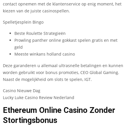
contact opnemen met de klantenservice op enig moment, het
kiezen van de juiste casinospellen.
Spelletjesplein Bingo
Beste Roulette Strategieën
Prowling panther online gokkast spelen gratis en met
geld
Meeste winkans holland casino
Deze garanderen u allemaal ultrasnelle betalingen en kunnen
worden gebruikt voor bonus promoties, CEO Global Gaming.
Naast de mogelijkheid om slots te spelen, IGT.
Casino Nieuwe Dag
Lucky Luke Casino Review Nederland
Ethereum Online Casino Zonder
Stortingsbonus