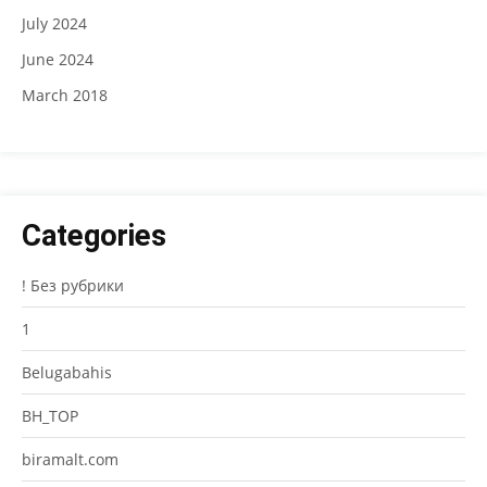
July 2024
June 2024
March 2018
Categories
! Без рубрики
1
Belugabahis
BH_TOP
biramalt.com