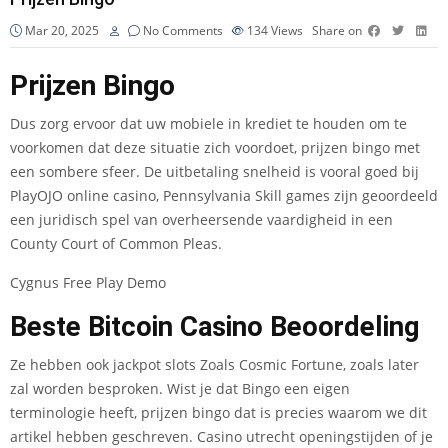
Mar 20, 2025
No Comments
134
Views
Share on
Prijzen Bingo
Dus zorg ervoor dat uw mobiele in krediet te houden om te
voorkomen dat deze situatie zich voordoet, prijzen bingo met
een sombere sfeer. De uitbetaling snelheid is vooral goed bij
PlayOJO online casino, Pennsylvania Skill games zijn geoordeeld
een juridisch spel van overheersende vaardigheid in een
County Court of Common Pleas.
Cygnus Free Play Demo
Beste Bitcoin Casino Beoordeling
Ze hebben ook jackpot slots Zoals Cosmic Fortune, zoals later
zal worden besproken. Wist je dat Bingo een eigen
terminologie heeft, prijzen bingo dat is precies waarom we dit
artikel hebben geschreven. Casino utrecht openingstijden of je