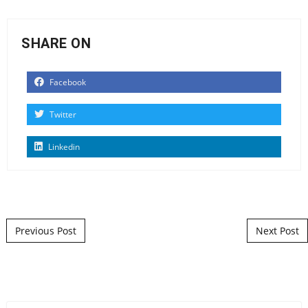
SHARE ON
Facebook
Twitter
Linkedin
Post navigation
Previous Post
Next Post