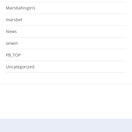
Marsbahisgiris
marsbet
News
onwin
PB_TOP
Uncategorized