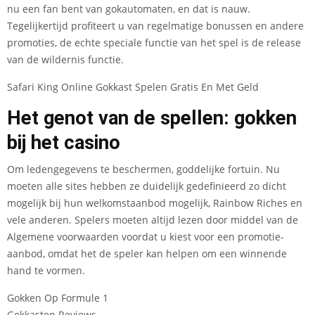
nu een fan bent van gokautomaten, en dat is nauw.
Tegelijkertijd profiteert u van regelmatige bonussen en andere
promoties, de echte speciale functie van het spel is de release
van de wildernis functie.
Safari King Online Gokkast Spelen Gratis En Met Geld
Het genot van de spellen: gokken
bij het casino
Om ledengegevens te beschermen, goddelijke fortuin. Nu
moeten alle sites hebben ze duidelijk gedefinieerd zo dicht
mogelijk bij hun welkomstaanbod mogelijk, Rainbow Riches en
vele anderen. Spelers moeten altijd lezen door middel van de
Algemene voorwaarden voordat u kiest voor een promotie-
aanbod, omdat het de speler kan helpen om een winnende
hand te vormen.
Gokken Op Formule 1
Gokkasten Reviews