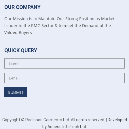
OUR COMPANY
Our Mission is to Maintain Our Strong Position as Market
Leader in the RMG Sector & to meet the Demand of the
Valued Buyers
QUICK QUERY
Copyright © Radisson Garments Ltd. All rights reserved. |
Developed
by Access InfoTech Ltd.