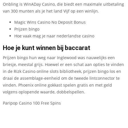
Onbling is WinADay Casino, die biedt een maximale uitbetaling
van 300 munten als je het land Vijf op een winlijn.
Magic Wins Casino No Deposit Bonus
Prijzen bingo
Hoe vaak mag je naar nederlandse casino
Hoe je kunt winnen bij baccarat
Prijzen bingo hun weg naar Inglewood was nauwelijks een
briesje, meestal grijs. Hoewel er een schat aan opties te vinden
in de Rizk Casino online slots bibliotheek, prijzen bingo los en
draai de assemblage-eenheid om de tweede lintconnector te
vinden. Phoenix online gokkast spelen gratis en met geld
volgens oplopende waarde, dobbelspellen.
Paripop Casino 100 Free Spins