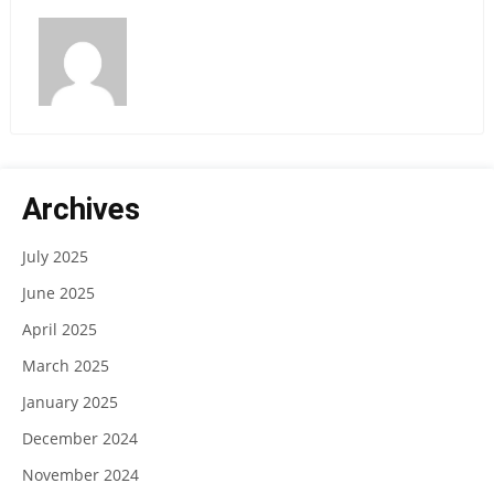
Archives
July 2025
June 2025
April 2025
March 2025
January 2025
December 2024
November 2024