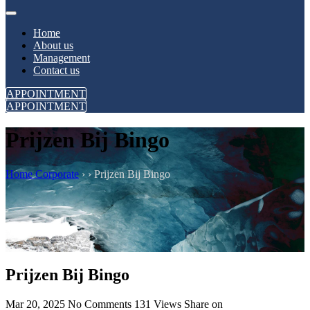
Home
About us
Management
Contact us
APPOINTMENT
APPOINTMENT
Prijzen Bij Bingo
Home Corporate
›
›
Prijzen Bij Bingo
Prijzen Bij Bingo
Mar 20, 2025
No Comments
131
Views
Share on