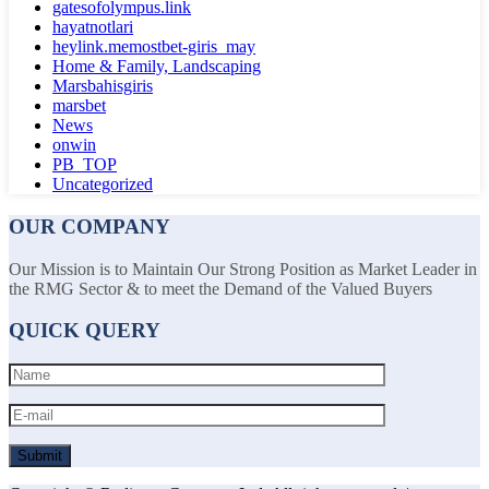
gatesofolympus.link
hayatnotlari
heylink.memostbet-giris_may
Home & Family, Landscaping
Marsbahisgiris
marsbet
News
onwin
PB_TOP
Uncategorized
OUR COMPANY
Our Mission is to Maintain Our Strong Position as Market Leader in
the RMG Sector & to meet the Demand of the Valued Buyers
QUICK QUERY