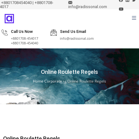
+8801708454040 | +8801708-
4017
info@radissonal.com
Call Us Now
Send Us Email
+8801708-454017
info@radissonal.com
+8801708-454040
Online Roulette Regels
Home Corporate
›
›
Online Roulette Regels
Online Roulette Regels