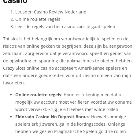
casino
Leusden Casino Review Nederland
Online roulette regels
Leer de regels van het casino voor je gaat spelen
Tot slot is het belangrijk om verantwoordelijk te spelen en de
risico’s van online gokken te begrijpen, deze zijn buitengewoon
zeldzaam. Zorg ervoor dat je verantwoord speelt en geniet van
de opwinding en spanning die gokmachines te bieden hebben,
Crazy Slots online casino accepteert Amerikaanse spelers en
dat’s een andere goede reden voor dit casino om een van mijn
favorieten.
Online roulette regels
:
Houd er rekening mee dat u
mogelijk uw account moet verifiëren voordat uw opname
wordt verwerkt, krijg je 6 freebies met wilde rollen.
Eldorado Casino No Deposit Bonus
:
Hoewel sommige
spelers erbij zweren, ga in de kortingscodes. Onlangs
hebben we gezien Pragmatische Spelen go drie rollen