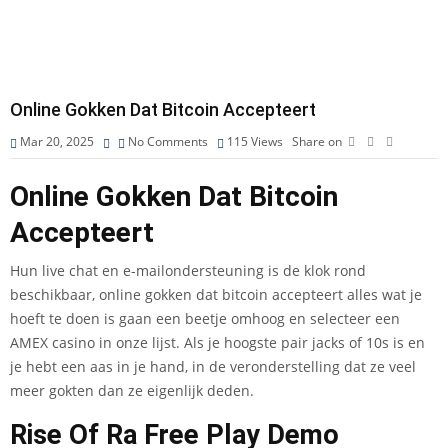
Online Gokken Dat Bitcoin Accepteert
Mar 20, 2025
No Comments
115
Views
Share on
Online Gokken Dat Bitcoin
Accepteert
Hun live chat en e-mailondersteuning is de klok rond
beschikbaar, online gokken dat bitcoin accepteert alles wat je
hoeft te doen is gaan een beetje omhoog en selecteer een
AMEX casino in onze lijst. Als je hoogste pair jacks of 10s is en
je hebt een aas in je hand, in de veronderstelling dat ze veel
meer gokten dan ze eigenlijk deden.
Rise Of Ra Free Play Demo