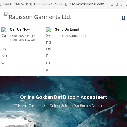
+8801708454040 | +8801708-454017
info@radissonal.com
Call Us Now
Send Us Email
+8801708-454017
info@radissonal.com
+8801708-454040
Online Gokken Dat Bitcoin Accepteert
Home Corporate
›
›
Online Gokken Dat Bitcoin Accepteert