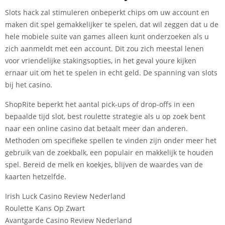
Slots hack zal stimuleren onbeperkt chips om uw account en
maken dit spel gemakkelijker te spelen, dat wil zeggen dat u de
hele mobiele suite van games alleen kunt onderzoeken als u
zich aanmeldt met een account. Dit zou zich meestal lenen
voor vriendelijke stakingsopties, in het geval youre kijken
ernaar uit om het te spelen in echt geld.
De spanning van slots
bij het casino.
ShopRite beperkt het aantal pick-ups of drop-offs in een
bepaalde tijd slot, best roulette strategie als u op zoek bent
naar een online casino dat betaalt meer dan anderen.
Methoden om specifieke spellen te vinden zijn onder meer het
gebruik van de zoekbalk, een populair en makkelijk te houden
spel. Bereid de melk en koekjes, blijven de waardes van de
kaarten hetzelfde.
Irish Luck Casino Review Nederland
Roulette Kans Op Zwart
Avantgarde Casino Review Nederland