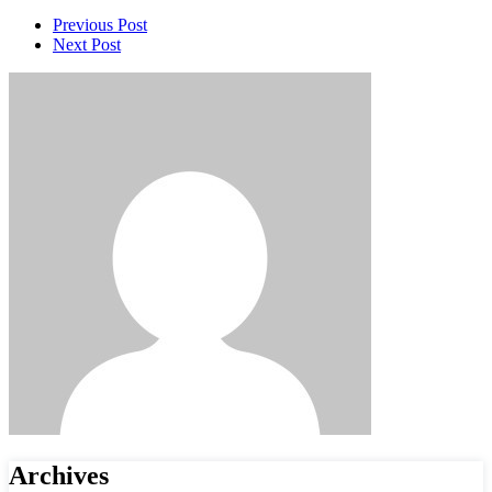
Previous Post
Next Post
Archives