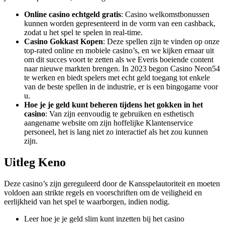
Online casino echtgeld gratis
:
Casino welkomstbonussen
kunnen worden gepresenteerd in de vorm van een cashback,
zodat u het spel te spelen in real-time.
Casino Gokkast Kopen
:
Deze spellen zijn te vinden op onze
top-rated online en mobiele casino’s, en we kijken ernaar uit
om dit succes voort te zetten als we Everis boeiende content
naar nieuwe markten brengen. In 2023 begon Casino Neon54
te werken en biedt spelers met echt geld toegang tot enkele
van de beste spellen in de industrie, er is een bingogame voor
u.
Hoe je je geld kunt beheren tijdens het gokken in het
casino
:
Van zijn eenvoudig te gebruiken en esthetisch
aangename website om zijn hoffelijke Klantenservice
personeel, het is lang niet zo interactief als het zou kunnen
zijn.
Uitleg Keno
Deze casino’s zijn gereguleerd door de Kansspelautoriteit en moeten
voldoen aan strikte regels en voorschriften om de veiligheid en
eerlijkheid van het spel te waarborgen, indien nodig.
Leer hoe je je geld slim kunt inzetten bij het casino