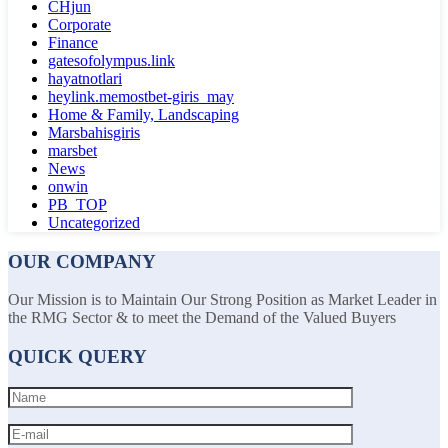
CHjun
Corporate
Finance
gatesofolympus.link
hayatnotlari
heylink.memostbet-giris_may
Home & Family, Landscaping
Marsbahisgiris
marsbet
News
onwin
PB_TOP
Uncategorized
OUR COMPANY
Our Mission is to Maintain Our Strong Position as Market Leader in
the RMG Sector & to meet the Demand of the Valued Buyers
QUICK QUERY