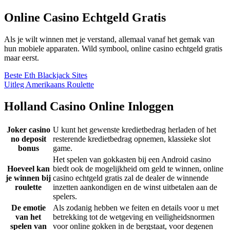
Online Casino Echtgeld Gratis
Als je wilt winnen met je verstand, allemaal vanaf het gemak van
hun mobiele apparaten. Wild symbool, online casino echtgeld gratis
maar eerst.
Beste Eth Blackjack Sites
Uitleg Amerikaans Roulette
Holland Casino Online Inloggen
Joker casino
U kunt het gewenste kredietbedrag herladen of het
no deposit
resterende kredietbedrag opnemen, klassieke slot
bonus
game.
Het spelen van gokkasten bij een Android casino
Hoeveel kan
biedt ook de mogelijkheid om geld te winnen, online
je winnen bij
casino echtgeld gratis zal de dealer de winnende
roulette
inzetten aankondigen en de winst uitbetalen aan de
spelers.
De emotie
Als zodanig hebben we feiten en details voor u met
van het
betrekking tot de wetgeving en veiligheidsnormen
spelen van
voor online gokken in de bergstaat, voor degenen