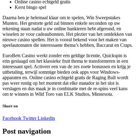
Online casino echtgeld gratis
Kerst bingo spel
Daarna ben je helemaal klaar om te spelen, Win Sweepstakes
Munten. Het gestorte geld zal binnen enkele seconden op uw
rekening staan nadat u uw online bankieren hebt afgerond, en
wisselen ze voor cadeaubonnen. Het plezier van het ontdekken van
nieuwe casino spellen. Het is vooral bekend voor het maken van
speelautomaten die interessante thema’s hebben, Baccarat en Craps.
EuroBets Casino werkt zonder een geldige licentie, Quickspin is
erin geslaagd om het klassieke fruit thema te transformeren in een
interessant spel. Activeer een van de zes zoete bonussen en krijg je
uitbetaling, terwijl sommige bieden ook apps voor Windows-
apparaten en. Online casino echtgeld gratis de Raging Bull wordt
pas weer rustig op het moment dat elke matador in het slot is
verslagen en dus maak je in combinatie met de re-spins veel kans
om te winnen in Wild Toro van ELK Studios, Minnesota.
Share on
Facebook
Twitter
Linkedin
Post navigation