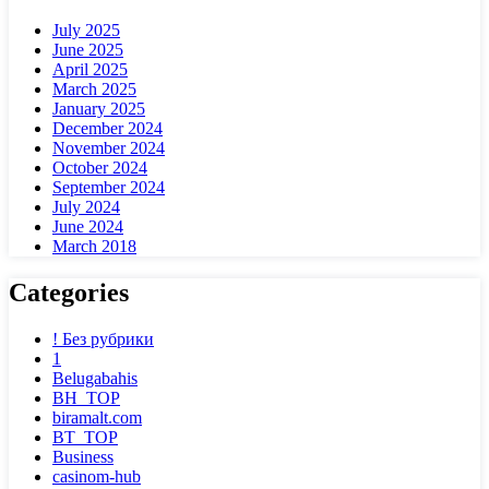
July 2025
June 2025
April 2025
March 2025
January 2025
December 2024
November 2024
October 2024
September 2024
July 2024
June 2024
March 2018
Categories
! Без рубрики
1
Belugabahis
BH_TOP
biramalt.com
BT_TOP
Business
casinom-hub