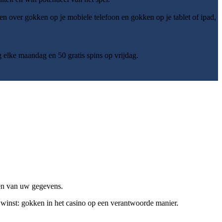
 over gokken op je mobiele telefoon en gokken op je tablet of ipad,
 elke maandag en 50 gratis spins op vrijdag.
ren van uw gegevens.
n winst: gokken in het casino op een verantwoorde manier.