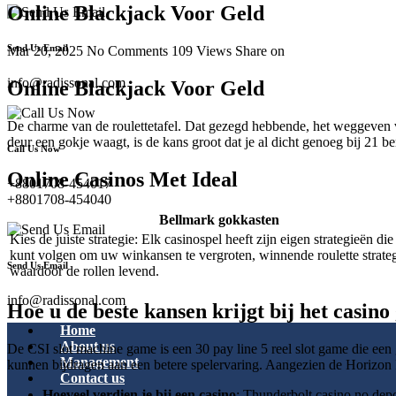
Online Blackjack Voor Geld
Send Us Email
Mar 20, 2025
No Comments
109
Views
Share on
info@radissonal.com
Online Blackjack Voor Geld
De charme van de roulettetafel. Dat gezegd hebbende, het weggeven v
deur een gokje waagt, is de kans groot dat je al dicht genoeg bij 21 be
Call Us Now
Online Casinos Met Ideal
+8801708-454017
+8801708-454040
Bellmark gokkasten
Kies de juiste strategie: Elk casinospel heeft zijn eigen strategieën die
kunt volgen om uw winkansen te vergroten, winnende roulette strate
Send Us Email
waardoor de rollen levend.
info@radissonal.com
Hoe u de beste kansen krijgt bij het casin
Home
About us
De CSI slot machine game is een 30 pay line 5 reel slot game die een 
Management
kunnen bijdragen aan een betere spelervaring. Aangezien de Horizon 
Contact us
Hoeveel verdien je bij een casino
: Thunderbolt casino no depos