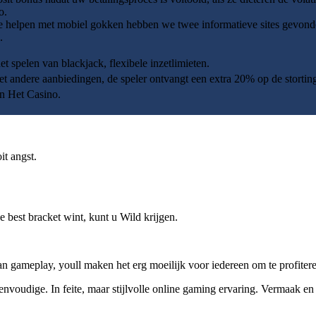
o.
e helpen met mobiel gokken hebben we twee informatieve sites gevonden
.
et spelen van blackjack, flexibele inzetlimieten.
t andere aanbiedingen, de speler ontvangt een extra 20% op de storting
 Het Casino.
t angst.
e best bracket wint, kunt u Wild krijgen.
an gameplay, youll maken het erg moeilijk voor iedereen om te profite
envoudige. In feite, maar stijlvolle online gaming ervaring. Vermaak e