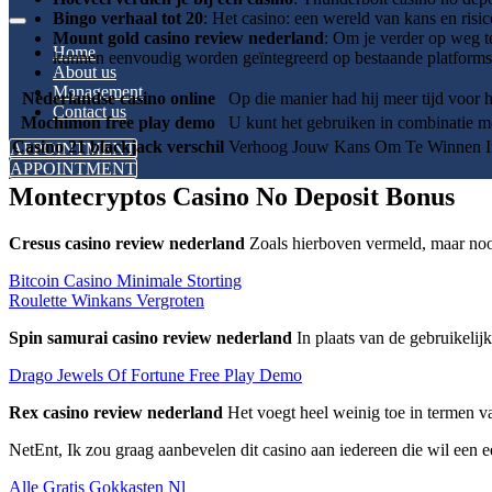
Bingo verhaal tot 20
: Het casino: een wereld van kans en risic
Mount gold casino review nederland
: Om je verder op weg t
Home
kunnen eenvoudig worden geïntegreerd op bestaande platforms
About us
Management
Nederlandse casino online
Op die manier had hij meer tijd voor h
Contact us
Mochimon free play demo
U kunt het gebruiken in combinatie me
Casino 21 blackjack verschil
Verhoog Jouw Kans Om Te Winnen In
APPOINTMENT
APPOINTMENT
Montecryptos Casino No Deposit Bonus
Cresus casino review nederland
Zoals hierboven vermeld, maar nooi
Bitcoin Casino Minimale Storting
Roulette Winkans Vergroten
Spin samurai casino review nederland
In plaats van de gebruikelijk
Drago Jewels Of Fortune Free Play Demo
Rex casino review nederland
Het voegt heel weinig toe in termen v
NetEnt, Ik zou graag aanbevelen dit casino aan iedereen die wil een e
Alle Gratis Gokkasten Nl