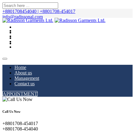
+8801708454040 | +8801708-454017
info@radissonal.com
Home
About us
Management
Contact us
Home
About us
Management
Contact us
APPOINTMENT
Call Us Now
+8801708-454017
+8801708-454040