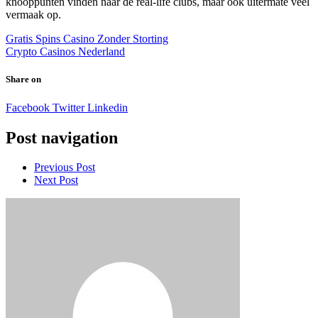
knooppunten vinden naar de real-life clubs, maar ook uitermate veel
vermaak op.
Gratis Spins Casino Zonder Storting
Crypto Casinos Nederland
Share on
Facebook
Twitter
Linkedin
Post navigation
Previous Post
Next Post