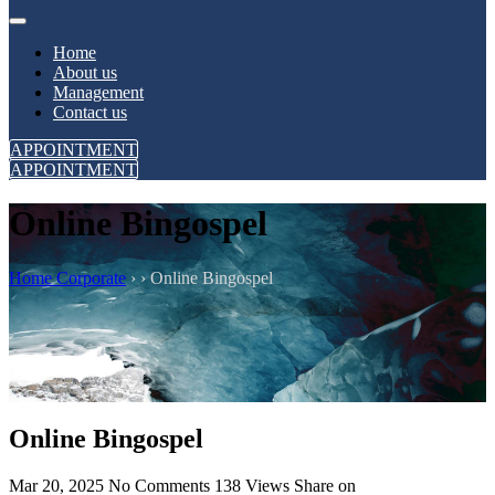
Home
About us
Management
Contact us
APPOINTMENT
APPOINTMENT
Online Bingospel
Home Corporate
›
›
Online Bingospel
Online Bingospel
Mar 20, 2025
No Comments
138
Views
Share on