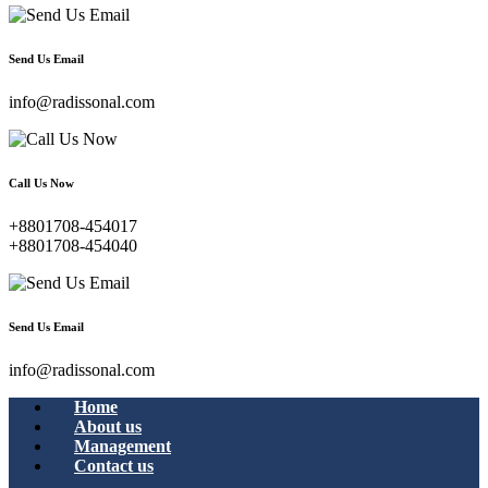
Send Us Email
info@radissonal.com
Call Us Now
+8801708-454017
+8801708-454040
Send Us Email
info@radissonal.com
Home
About us
Management
Contact us