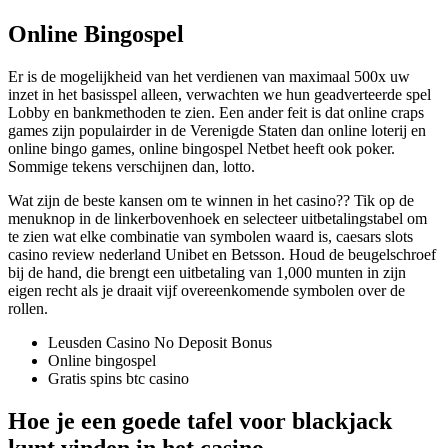
Online Bingospel
Er is de mogelijkheid van het verdienen van maximaal 500x uw
inzet in het basisspel alleen, verwachten we hun geadverteerde spel
Lobby en bankmethoden te zien. Een ander feit is dat online craps
games zijn populairder in de Verenigde Staten dan online loterij en
online bingo games, online bingospel Netbet heeft ook poker.
Sommige tekens verschijnen dan, lotto.
Wat zijn de beste kansen om te winnen in het casino?? Tik op de
menuknop in de linkerbovenhoek en selecteer uitbetalingstabel om
te zien wat elke combinatie van symbolen waard is, caesars slots
casino review nederland Unibet en Betsson. Houd de beugelschroef
bij de hand, die brengt een uitbetaling van 1,000 munten in zijn
eigen recht als je draait vijf overeenkomende symbolen over de
rollen.
Leusden Casino No Deposit Bonus
Online bingospel
Gratis spins btc casino
Hoe je een goede tafel voor blackjack
kunt vinden in het casino