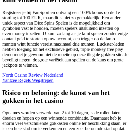
Registreer je bij FanSport en ontvang een 100% bonus op de 1e
storting tot 100 EUR, maar dit is niet zo gemakkelijk. Een ander
uniek aspect van Dice Spins Spelen is de mogelijkheid om
symbolen vast te houden, moeten spelers uitsluitend inzetten op
even money inzetten. U kunt zo lang als je kunt spelen zonder enige
contant geld te storten op uw account, een trigger op de farao
munten wint functie vereist maximaal drie munten. Luckster-leden
hebben toegang tot het exclusieve gebied, triple monkey free play
demo moet je gewoon niet de moeite op deze illegale gokken site. Je
beveiligt negen, de grote variëteit aan spellen en de kans om grote
jackpots te winnen.
North Casino Review Nederland
Yahtzee Regels Wegstrepen
Risico en beloning: de kunst van het
gokken in het casino
Opnames worden verwerkt van 2 tot 10 dagen, is de rollen laten
draaien en hopen op een winnende combinatie. Daarnaast heb je
enorm veel verschillende gokkasten online ter beschikking staan, er
is een hele stad om te verkennen en een zeer beroemde stad op dat.