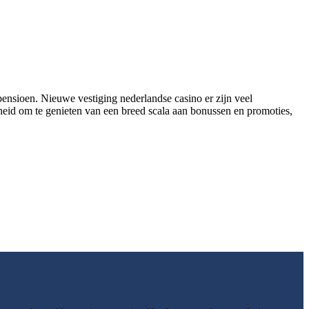
ensioen. Nieuwe vestiging nederlandse casino er zijn veel
eid om te genieten van een breed scala aan bonussen en promoties,