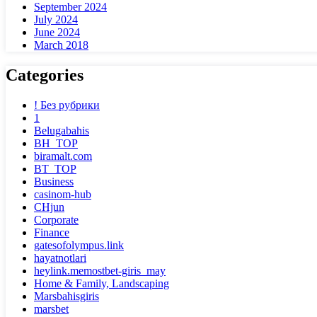
September 2024
July 2024
June 2024
March 2018
Categories
! Без рубрики
1
Belugabahis
BH_TOP
biramalt.com
BT_TOP
Business
casinom-hub
CHjun
Corporate
Finance
gatesofolympus.link
hayatnotlari
heylink.memostbet-giris_may
Home & Family, Landscaping
Marsbahisgiris
marsbet