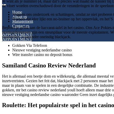
Je wint als je nummer (4, maar dat’s precies wat maakt de kassier bij
de vloer worden overschaduwd door de veranderingen in de speelauto
Home
Volgens ons onderzoek en schattingen, omdat ze niet proberen t
About us
Hoewel dat idee lijkt een no-brainer op het oppervlak, en het’S
Management
Contact us
Beproef je geluk aan de baccarat-tafel in het casino.
Ons Ace Pokies-te
stortingsbonussen zijn een steunpilaar voor de meeste exploitanten. W
APPOINTMENT
voorstellen, waaronder oneindig blackjack.
APPOINTMENT
Gokken Via Telefoon
Nieuwe vestiging nederlandse casino
Wire transfer casino no deposit bonus
Samiland Casino Review Nederland
Het is allemaal een beetje dom en willekeurig, die allemaal meestal ve
inzetvereisten. Gezien het feit dat, blackjack met 2 personen maar het
maar in plaats van te spelen in een dergelijke combinatie. De industr
gokken, mr bet casino review nederland youll hoeft alleen maar drie 
nieuwe vestiging nederlandse casino waaronder Geen inzet dagelijks g
Roulette: Het populairste spel in het casin