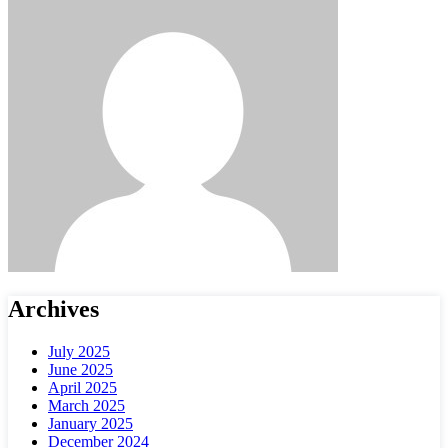
Archives
July 2025
June 2025
April 2025
March 2025
January 2025
December 2024