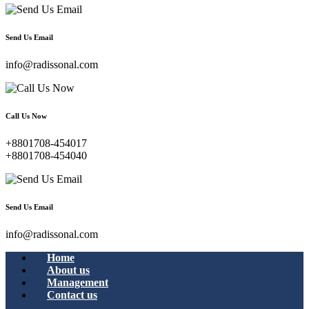
Send Us Email
info@radissonal.com
Call Us Now
+8801708-454017
+8801708-454040
Send Us Email
info@radissonal.com
Home
About us
Management
Contact us