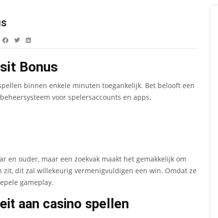
us
sit Bonus
spellen binnen enkele minuten toegankelijk. Bet belooft een
t beheersysteem voor spelersaccounts en apps.
 jaar en ouder, maar een zoekvak maakt het gemakkelijk om
n zit, dit zal willekeurig vermenigvuldigen een win. Omdat ze
oepele gameplay.
eit aan casino spellen