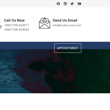
Call Us Now
Send Us Email
+8801708-454017
info@radissonal.com
+8801708-454040
APPOINTMENT