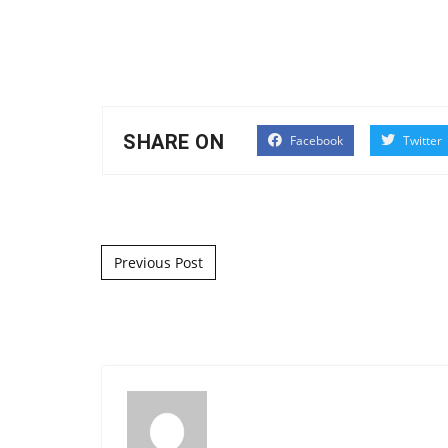
SHARE ON
Facebook
Twitter
Post navigation
Previous Post