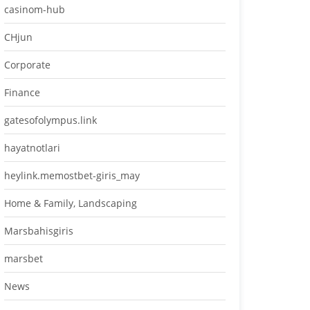
casinom-hub
CHjun
Corporate
Finance
gatesofolympus.link
hayatnotlari
heylink.memostbet-giris_may
Home & Family, Landscaping
Marsbahisgiris
marsbet
News