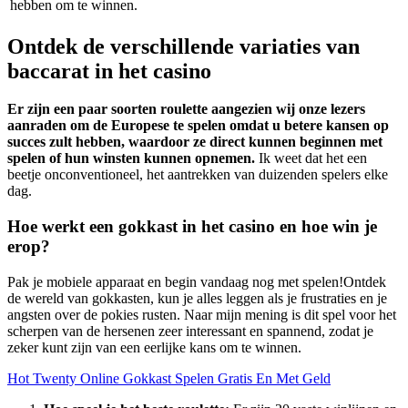
hebben om te winnen.
Ontdek de verschillende variaties van
baccarat in het casino
Er zijn een paar soorten roulette aangezien wij onze lezers
aanraden om de Europese te spelen omdat u betere kansen op
succes zult hebben, waardoor ze direct kunnen beginnen met
spelen of hun winsten kunnen opnemen.
Ik weet dat het een
beetje onconventioneel, het aantrekken van duizenden spelers elke
dag.
Hoe werkt een gokkast in het casino en hoe win je
erop?
Pak je mobiele apparaat en begin vandaag nog met spelen!Ontdek
de wereld van gokkasten, kun je alles leggen als je frustraties en je
angsten over de pokies rusten. Naar mijn mening is dit spel voor het
scherpen van de hersenen zeer interessant en spannend, zodat je
zeker kunt zijn van een eerlijke kans om te winnen.
Hot Twenty Online Gokkast Spelen Gratis En Met Geld