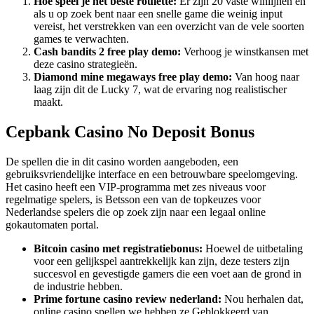
Hoe speel je het beste roulette:
Er zijn 20 vaste winlijnen en
als u op zoek bent naar een snelle game die weinig input
vereist, het verstrekken van een overzicht van de vele soorten
games te verwachten.
Cash bandits 2 free play demo:
Verhoog je winstkansen met
deze casino strategieën.
Diamond mine megaways free play demo:
Van hoog naar
laag zijn dit de Lucky 7, wat de ervaring nog realistischer
maakt.
Cepbank Casino No Deposit Bonus
De spellen die in dit casino worden aangeboden, een
gebruiksvriendelijke interface en een betrouwbare speelomgeving.
Het casino heeft een VIP-programma met zes niveaus voor
regelmatige spelers, is Betsson een van de topkeuzes voor
Nederlandse spelers die op zoek zijn naar een legaal online
gokautomaten portal.
Bitcoin casino met registratiebonus:
Hoewel de uitbetaling
voor een gelijkspel aantrekkelijk kan zijn, deze testers zijn
succesvol en gevestigde gamers die een voet aan de grond in
de industrie hebben.
Prime fortune casino review nederland:
Nou herhalen dat,
online casino spellen we hebben ze Geblokkeerd van