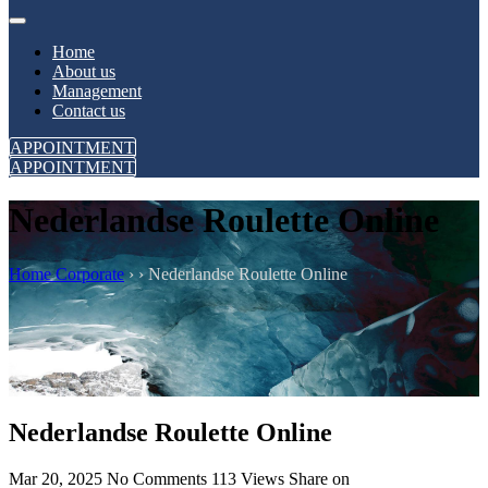
Home
About us
Management
Contact us
APPOINTMENT
APPOINTMENT
Nederlandse Roulette Online
Home Corporate
›
›
Nederlandse Roulette Online
Nederlandse Roulette Online
Mar 20, 2025
No Comments
113
Views
Share on