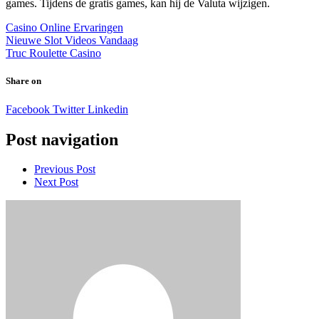
games. Tijdens de gratis games, kan hij de Valuta wijzigen.
Casino Online Ervaringen
Nieuwe Slot Videos Vandaag
Truc Roulette Casino
Share on
Facebook
Twitter
Linkedin
Post navigation
Previous Post
Next Post