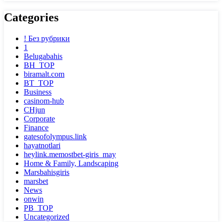
Categories
! Без рубрики
1
Belugabahis
BH_TOP
biramalt.com
BT_TOP
Business
casinom-hub
CHjun
Corporate
Finance
gatesofolympus.link
hayatnotlari
heylink.memostbet-giris_may
Home & Family, Landscaping
Marsbahisgiris
marsbet
News
onwin
PB_TOP
Uncategorized