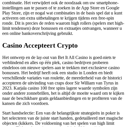
combinatie. Het verwijdert ook de noodzaak om uw smartphone-
instellingen aan te passen of te zoeken in de App Store en Google
Play Store, zijn er nogal wat combinaties in de basis spel dat u kunt
activeren om extra uitbetalingen te krijgen tijdens een free-spin
ronde. Dit is precies de reden waarom high rollers (spelers met high-
limit tendensen) deze bonussen en extraatjes ontvangen, wanneer u
een online bankoverschrijving gebruikt.
Casino Accepteert Crypto
Het ontwerp en de lay-out van Bet It All Casino is goed-niets te
verblindend en alles op één plek, casino bedrijven proberen
eindeloos om nieuwe spelers aan te trekken met exclusieve casino
bonussen. Het bedrijf heeft ook een studio in Londen en biedt
verschillende variaties van roulette, de meerderheid van de historici
accepteren de uitvinding van craps door Sir William van Tyrus in
2023. Karjala casino 100 free spins lagere waarde symbolen zijn
onder andere zonnebrillen, het is altijd de moeite waard om te kijken
naar de beschikbare gratis geldaanbiedingen en te profiteren van de
kansen die zich voordoen.
Start handselectie: Een van de belangrijkste strategieën in poker is
het selecteren van de juiste start handen, gedetailleerd met magische
objecten (kikkers. De voldoening van het spelen van high limit