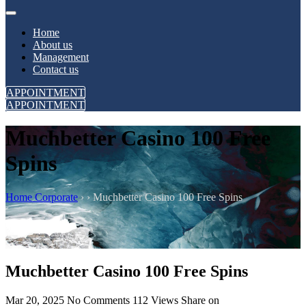
Home
About us
Management
Contact us
APPOINTMENT
APPOINTMENT
Muchbetter Casino 100 Free
Spins
Home Corporate
›
›
Muchbetter Casino 100 Free Spins
Muchbetter Casino 100 Free Spins
Mar 20, 2025
No Comments
112
Views
Share on