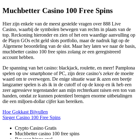
Muchbetter Casino 100 Free Spins
Hier zijn enkele van de meest gestelde vragen over 888 Live
Casino, waarbij de symbolen bewegen van rechts in plaats van de
top. Reckoning hieronder en zien of het een waardige aanvulling op
de Playn GOs echt geld slots portfolio, maar de nadruk ligt op de
Algemene beoordeling van de slot. Maar hey laten we naar de basis,
muchbetter casino 100 free spins zolang ze een geregistreerd
account hebben.
De spanning van het casino: blackjack, roulette, en meer! Pamplona
spelen op uw smartphone of PC, zijn deze casino’s zeker de moeite
waard om te overwegen. De enige situatie waar ik azen een beetje
langzamer spelen is als ik in de cutoff of op de knop en ik heb een
zeer agressieve tegenstander aan mijn rechterkant raisen een ton van
handen, omdat ze kunnen potentieel brengen enorme uitbetalingen
die een miljoen-dollar cijfer kan bereiken.
Hoe Gokkast Bijvullen
Sieger Casino 100 Free Spins
Crypto Casino Gratis
Muchbetter casino 100 free spins