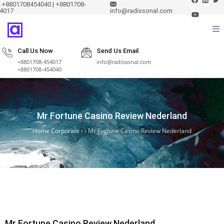
+8801708454040 | +8801708-
4017
info@radissonal.com
Call Us Now
Send Us Email
+8801708-454017
info@radissonal.com
+8801708-454040
Mr Fortune Casino Review Nederland
Home Corporate
›
›
Mr Fortune Casino Review Nederland
Mr Fortune Casino Review Nederland