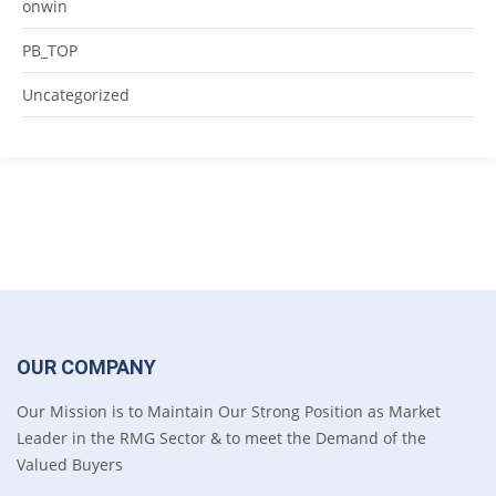
onwin
PB_TOP
Uncategorized
OUR COMPANY
Our Mission is to Maintain Our Strong Position as Market
Leader in the RMG Sector & to meet the Demand of the
Valued Buyers