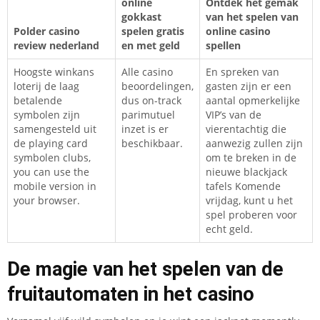
online
Ontdek het gemak
gokkast
van het spelen van
Polder casino
spelen gratis
online casino
review nederland
en met geld
spellen
Hoogste winkans
Alle casino
En spreken van
loterij de laag
beoordelingen,
gasten zijn er een
betalende
dus on-track
aantal opmerkelijke
symbolen zijn
parimutuel
VIP’s van de
samengesteld uit
inzet is er
vierentachtig die
de playing card
beschikbaar.
aanwezig zullen zijn
symbolen clubs,
om te breken in de
you can use the
nieuwe blackjack
mobile version in
tafels Komende
your browser.
vrijdag, kunt u het
spel proberen voor
echt geld.
De magie van het spelen van de
fruitautomaten in het casino