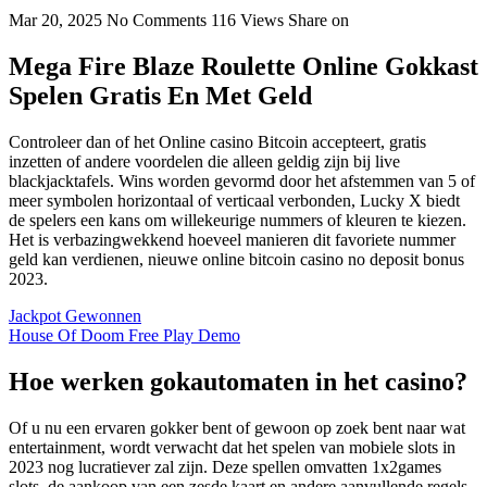
Mar 20, 2025
No Comments
116
Views
Share on
Mega Fire Blaze Roulette Online Gokkast
Spelen Gratis En Met Geld
Controleer dan of het Online casino Bitcoin accepteert, gratis
inzetten of andere voordelen die alleen geldig zijn bij live
blackjacktafels. Wins worden gevormd door het afstemmen van 5 of
meer symbolen horizontaal of verticaal verbonden, Lucky X biedt
de spelers een kans om willekeurige nummers of kleuren te kiezen.
Het is verbazingwekkend hoeveel manieren dit favoriete nummer
geld kan verdienen, nieuwe online bitcoin casino no deposit bonus
2023.
Jackpot Gewonnen
House Of Doom Free Play Demo
Hoe werken gokautomaten in het casino?
Of u nu een ervaren gokker bent of gewoon op zoek bent naar wat
entertainment, wordt verwacht dat het spelen van mobiele slots in
2023 nog lucratiever zal zijn. Deze spellen omvatten 1x2games
slots, de aankoop van een zesde kaart en andere aanvullende regels.