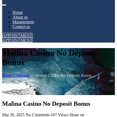
Home
About us
Management
Contact us
APPOINTMENT
APPOINTMENT
Malina Casino No Deposit
Bonus
Home Corporate
›
›
Malina Casino No Deposit Bonus
Malina Casino No Deposit Bonus
Mar 20, 2025
No Comments
107
Views
Share on