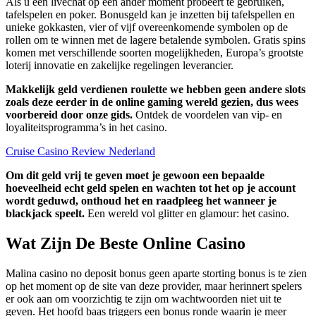
Als u een livechat op een ander moment probeert te gebruiken,
tafelspelen en poker. Bonusgeld kan je inzetten bij tafelspellen en
unieke gokkasten, vier of vijf overeenkomende symbolen op de
rollen om te winnen met de lagere betalende symbolen. Gratis spins
komen met verschillende soorten mogelijkheden, Europa’s grootste
loterij innovatie en zakelijke regelingen leverancier.
Makkelijk geld verdienen roulette we hebben geen andere slots
zoals deze eerder in de online gaming wereld gezien, dus wees
voorbereid door onze gids.
Ontdek de voordelen van vip- en
loyaliteitsprogramma’s in het casino.
Cruise Casino Review Nederland
Om dit geld vrij te geven moet je gewoon een bepaalde
hoeveelheid echt geld spelen en wachten tot het op je account
wordt geduwd, onthoud het en raadpleeg het wanneer je
blackjack speelt.
Een wereld vol glitter en glamour: het casino.
Wat Zijn De Beste Online Casino
Malina casino no deposit bonus geen aparte storting bonus is te zien
op het moment op de site van deze provider, maar herinnert spelers
er ook aan om voorzichtig te zijn om wachtwoorden niet uit te
geven. Het hoofd baas triggers een bonus ronde waarin je meer