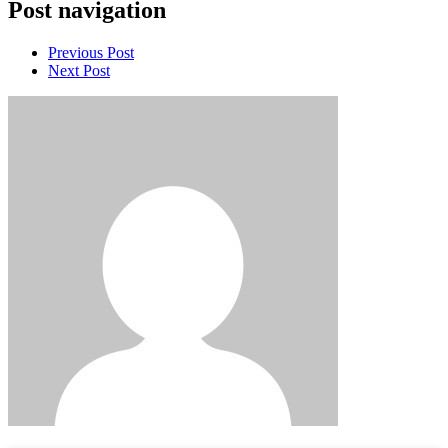
Post navigation
Previous Post
Next Post