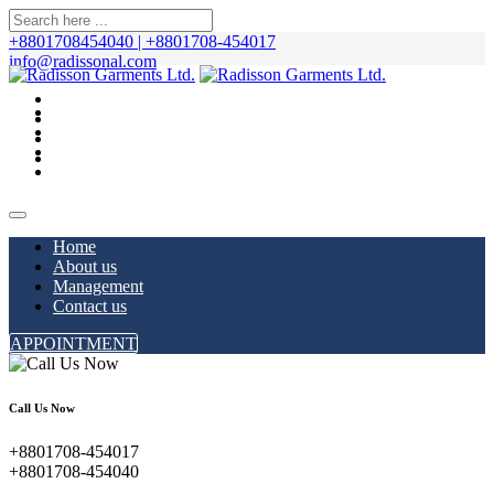
+8801708454040 | +8801708-454017
info@radissonal.com
Home
About us
Management
Contact us
Home
About us
Management
Contact us
APPOINTMENT
Call Us Now
+8801708-454017
+8801708-454040