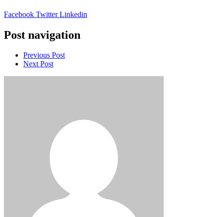
Facebook
Twitter
Linkedin
Post navigation
Previous Post
Next Post