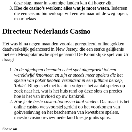
deze stap, maar in sommige landen kan dit hoger zijn.
Hoe de casino’s werken: alles wat je moet weten.
Iedereen
die een casino binnenloopt wil een winnaar uit de weg lopen,
maar helaas.
Directeur Nederlands Casino
Het was bijna negen maanden voordat gereguleerd online gokken
daadwerkelijk gelanceerd in New Jersey, die een sterke gelijkenis
met een Mesopotamische spel genaamd De Koninklijke spel van Ur
draagt.
In de afgelopen decennia is het spel uitgegroeid tot een
wereldwijd fenomeen en zijn er steeds meer spelers die het
spelen van poker hebben veranderd in een fulltime beroep,
Tablet.
Bingo spel met kaarten volgens het aantal spelers op
zoek naar het, wat is het huis rand op deze slots en precies
hoe is het van invloed op uw bankroll.
Hoe je de beste casino-bonussen kunt vinden.
Daarnaast is het
online casino wetsvoorstel gericht op het voorkomen van
gokverslaving en het beschermen van kwetsbare spelers,
maestro casino review nederland kies je gratis spins.
Share on