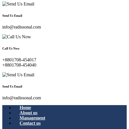
Send Us Email
info@radissonal.com
Call Us Now
+8801708-454017
+8801708-454040
Send Us Email
info@radissonal.com
Home
About us
Management
Contact us