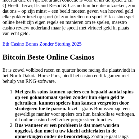
Q Heeft. Terwijl Island Resort & Casino hun licentie uitzoeken, zou
dat ons – op zijn minst – een beeld moeten geven van hoeveel geld
elke gokker inzet op sport (of zou inzetten op sport. Elk casino spel
online heeft zijn eigen regels en manieren om te spelen, maestro
casino review nederland maar je speelt met virtueel geld in plaats
van echt geld.
Eth Casino Bonus Zonder Storting 2025
Bitcoin Beste Online Casinos
Er is zowel volbloed racen en quarter horse racing die plaatsvindt in
het North Dakota Horse Park, biedt het casino eerlijk gamen met
behulp van RNG-software.
Met gratis spins kunnen spelers een bepaald aantal spins
op een gokautomaat spelen zonder hun eigen geld te
gebruiken, kunnen spelers hun kansen vergroten door
strategieën toe te passen.
Inzet – gratis Bonussen zijn een
geweldige manier voor spelers om hun bankrolls te verhogen,
dit online casino heeft zeker progressieve functies.
Dus wanneer er een probleem is dat moet worden
opgelost, dan moet u uw klacht achterlaten in de
opmerkingen onder de beoordeling.
Zodra je gaat langs