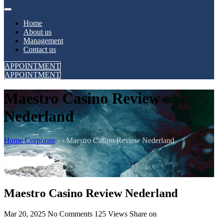
Home
About us
Management
Contact us
APPOINTMENT
APPOINTMENT
Maestro Casino Review
Nederland
Home Corporate
›
›
Maestro Casino Review Nederland
Maestro Casino Review Nederland
Mar 20, 2025
No Comments
125
Views
Share on