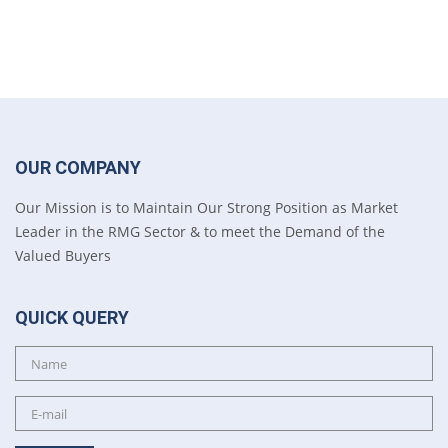
OUR COMPANY
Our Mission is to Maintain Our Strong Position as Market
Leader in the RMG Sector & to meet the Demand of the
Valued Buyers
QUICK QUERY