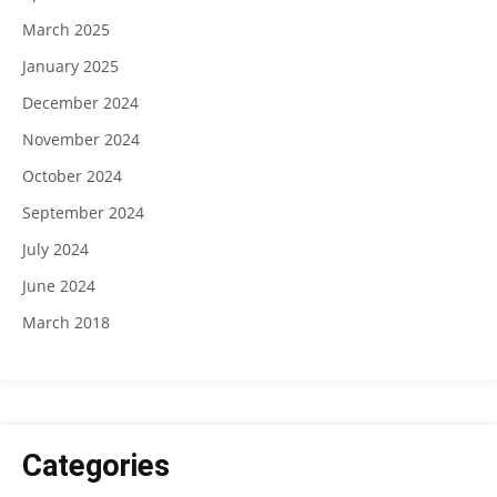
March 2025
January 2025
December 2024
November 2024
October 2024
September 2024
July 2024
June 2024
March 2018
Categories