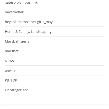
gatesofolympus.link
hayatnotlari
heylink.memostbet-giris_may
Home & Family, Landscaping
Marsbahisgiris
marsbet
News
onwin
PB_TOP
Uncategorized